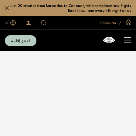
Just 20 minutes from Barbados to Canouan, with complimentary flights
Book Now
and every 4th night on us.
الصفحة الرئيسية العالمية
Canouan
اللغات
فنادقنا
سجّل
الدخول/
ومنتجعاتنا
انضم
الآن
احجز إقامة