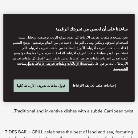
ساعدنا على أن نُحسن من تجربتك الرقمية
نحن نستخدم ملفات تعريف الارتباط كي يقوم موقع الويب بوظيفته، وتحليل نسبة
استخدام الموقع، وتمكين وسائل التواصل الاجتماعي من القيام بوظيفتها. يوضح القسم
إعدادات ملفات تعريف الارتباط الأنواع المختلفة من ملفات تعريف الارتباط التي
نستخدمها. توفر سياسة ملفات تعريف الارتباط الخاصة بنا مزيد من المعلومات وتوضح
كيفية تعديل إعدادات ملفات تعريف الارتباط لديك. بالنقر على “قبول كل ملفات تعريف
الارتباط”، أنت توافق على
سياسة& الإعلانات وملفات تعريف الارتباط لدينا
و
سياسة
الخصوصية
View All
TIDES BAR + GRILL
إعدادات ملف تعريف الارتباط
قبول ملفات تعريف الارتباط كلها
Traditional and inventive dishes with a subtle Carribean twist.
TIDES BAR + GRILL celebrates the best of land and sea, featuring