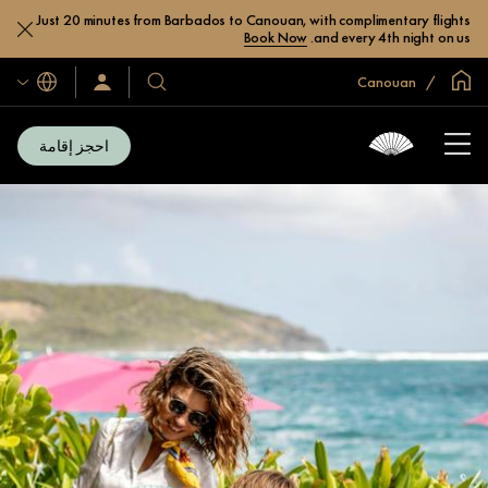
Just 20 minutes from Barbados to Canouan, with complimentary flights
Book Now
and every 4th night on us.
الصفحة الرئيسية العالمية
Canouan
اللغات
فنادقنا
سجّل
الدخول/
ومنتجعاتنا
انضم
الآن
احجز إقامة