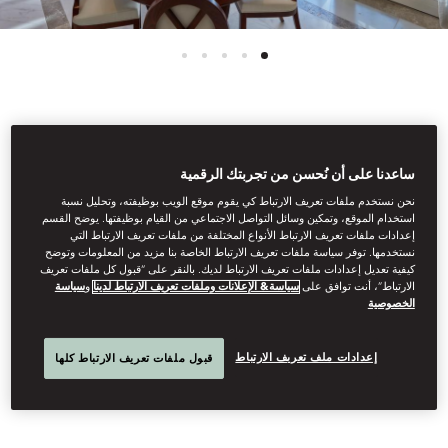
See All Rooms
ساعدنا على أن نُحسن من تجربتك الرقمية
ONE-BEDROOM
نحن نستخدم ملفات تعريف الارتباط كي يقوم موقع الويب بوظيفته، وتحليل نسبة
استخدام الموقع، وتمكين وسائل التواصل الاجتماعي من القيام بوظيفتها. يوضح القسم
إعدادات ملفات تعريف الارتباط الأنواع المختلفة من ملفات تعريف الارتباط التي
BEACHFRONT SUITE
نستخدمها. توفر سياسة ملفات تعريف الارتباط الخاصة بنا مزيد من المعلومات وتوضح
كيفية تعديل إعدادات ملفات تعريف الارتباط لديك. بالنقر على “قبول كل ملفات تعريف
الارتباط”، أنت توافق على
سياسة& الإعلانات وملفات تعريف الارتباط لدينا
و
سياسة
الخصوصية
Lying steps from the powder white sand beach, these spacious
suites offer an elegant colonial-style bedroom, light-filled living
إعدادات ملف تعريف الارتباط
قبول ملفات تعريف الارتباط كلها
room and beautiful, landscaped gardens with direct beach
access. The en-suite marble bathroom features a double vanity
unit and a separate bath and walk-in shower.