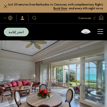
Just 20 minutes from Barbados to Canouan, with complimentary flights
Book Now
and every 4th night on us.
الصفحة الرئيسية العالمية
Canouan
اللغات
فنادقنا
سجّل
الدخول/
ومنتجعاتنا
انضم
الآن
احجز إقامة