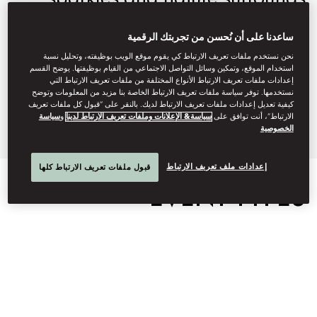
you. From elegant weddings to
ساعدنا على أن نُحسن من تجربتك الرقمية
refined gatherings, every
نحن نستخدم ملفات تعريف الارتباط كي يقوم موقع الويب بوظيفته، وتحليل نسبة
occasion is impeccably curated.
استخدام الموقع، وتمكين وسائل التواصل الاجتماعي من القيام بوظيفتها. يوضح القسم
إعدادات ملفات تعريف الارتباط الأنواع المختلفة من ملفات تعريف الارتباط التي
نستخدمها. توفر سياسة ملفات تعريف الارتباط الخاصة بنا مزيد من المعلومات وتوضح
كيفية تعديل إعدادات ملفات تعريف الارتباط لديك. بالنقر على “قبول كل ملفات تعريف
modes-info@mohg.com
الارتباط”، أنت توافق على
سياسة& الإعلانات وملفات تعريف الارتباط لدينا
و
سياسة
الخصوصية
+607 878 3400
إعدادات ملف تعريف الارتباط
قبول ملفات تعريف الارتباط كلها
EVENT TYPES