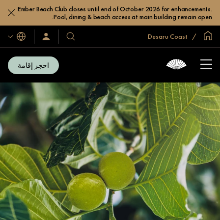
Ember Beach Club closes until end of October 2026 for enhancements.
Pool, dining & beach access at main building remain open.
الصفحة الرئيسية العالمية
Desaru Coast
اللغات
فنادقنا
سجّل
الدخول/
ومنتجعاتنا
انضم
الآن
احجز إقامة