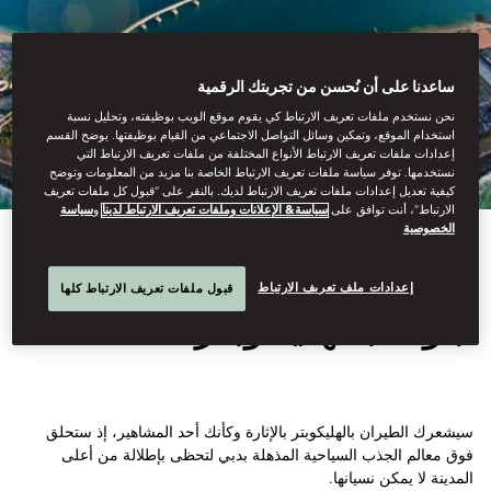
ساعدنا على أن نُحسن من تجربتك الرقمية
نحن نستخدم ملفات تعريف الارتباط كي يقوم موقع الويب بوظيفته، وتحليل نسبة
استخدام الموقع، وتمكين وسائل التواصل الاجتماعي من القيام بوظيفتها. يوضح القسم
إعدادات ملفات تعريف الارتباط الأنواع المختلفة من ملفات تعريف الارتباط التي
نستخدمها. توفر سياسة ملفات تعريف الارتباط الخاصة بنا مزيد من المعلومات وتوضح
كيفية تعديل إعدادات ملفات تعريف الارتباط لديك. بالنقر على “قبول كل ملفات تعريف
الارتباط”، أنت توافق على
سياسة& الإعلانات وملفات تعريف الارتباط لدينا
و
سياسة
الخصوصية
View All
إعدادات ملف تعريف الارتباط
قبول ملفات تعريف الارتباط كلها
جولة بالهليكوبتر
سيشعرك الطيران بالهليكوبتر بالإثارة وكأنك أحد المشاهير، إذ ستحلق
فوق معالم الجذب السياحية المذهلة بدبي لتحظى بإطلالة من أعلى
المدينة لا يمكن نسيانها.