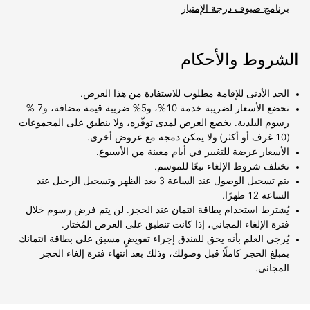
برنامج ضيوف درجة الإمتياز
الشروط والأحكام
الحد الأدنى للإقامة مطلوب للاستفادة من هذا العرض.
تحضع الأسعار لضريبة خدمة 10%، و5% ضريبة قيمة مضافة، و7 %
رسوم البلدية. يخضع العرض لمدى توفّره، ولا ينطبق على المجموعات
(10 غرف أو أكثر) ولا يمكن دمجه مع عروض أخرى.
الأسعار عرضة للتغيير في أيام معينة من الأسبوع.
تختلف شروط الإلغاء تبعًا للموسم.
يتم تسجيل الوصول عند الساعة 3 بعد الظهر وتسجيل الرحيل عند
الساعة 12 ظهرًا.
يُشترط استخدام بطاقة ائتمان عند الحجز. لن يتم فرض رسوم خلال
فترة الإلغاء المجاني، إذا كانت تنطبق على العرض المُختار.
يُرجى العلم بأنه يحق للفندق إجراء تفويضٍ مسبق على بطاقة ائتمانك
بمبلغ الحجز كاملًا قبل وصولك، وذلك بعد انتهاء فترة إلغاء الحجز
المجاني.