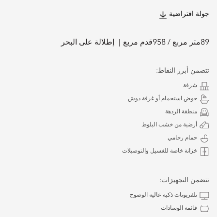
جولة افتراضية
89
متر مربع /
958
قدم مربع
إطلالة على البحر
تتضمن أبرز النقاط:
شرفة
حوض استحمام أو غرفة دوش
منطقة الردهة
أرضية من خشب البلوط
حمام رخامي
خزانة خاصة للغسيل والتوصيلات
تتضمن التجهيزات:
تلفزيونات ذكية عالية الوضوح
قائمة الوسادات