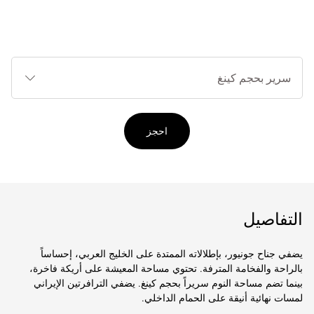
أنوا
الأ
احجز
التفاصيل
يضفي جناح جونيور، بإطلالاته الممتدة على الخليج العربي، إحساساً
بالراحة والفخامة المترفة. تحتوي مساحة المعيشة على أريكة فاخرة،
بينما تضم مساحة النوم سريراً بحجم كينغ. يضفي الترافرتين الإيراني
لمسات نهائية أنيقة على الحمام الداخلي.