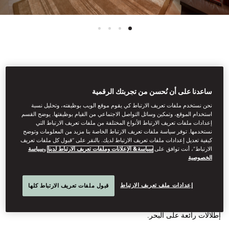
عرض جميع الغرف
ساعدنا على أن نُحسن من تجربتك الرقمية
جناح جونيور بإطلالة على
نحن نستخدم ملفات تعريف الارتباط كي يقوم موقع الويب بوظيفته، وتحليل نسبة
استخدام الموقع، وتمكين وسائل التواصل الاجتماعي من القيام بوظيفتها. يوضح القسم
إعدادات ملفات تعريف الارتباط الأنواع المختلفة من ملفات تعريف الارتباط التي
البحر
نستخدمها. توفر سياسة ملفات تعريف الارتباط الخاصة بنا مزيد من المعلومات وتوضح
كيفية تعديل إعدادات ملفات تعريف الارتباط لديك. بالنقر على “قبول كل ملفات تعريف
الارتباط”، أنت توافق على
سياسة& الإعلانات وملفات تعريف الارتباط لدينا
و
سياسة
الخصوصية
تمنح هذه الغرف الفاخرة نزلاءها ميزة الدخول إلى كلوب لاونج،
والاستمتاع بفطور يومي مجاني، وشاي بعد الظهر، بالإضافة إلى
مشروبات المساء المنعشة. تحتوي هذه الأجنحة الرائعة، المصممة بعناية
إعدادات ملف تعريف الارتباط
قبول ملفات تعريف الارتباط كلها
مع التركيز على المساحة، غرفة نوم كبيرة مفتوحة، ومساحة معيشة
رحبة، وحمام مجهز بدُش مطري وحوض استحمام. توفر الشرفة الخاصة
إطلالات رائعة على البحر.