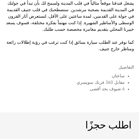
يشغل فندقنا موقعاً مثالياً في قلب المدينة ولسمح لك بأن تبدأ في جولتك
في المدينة القديمة بصحبة مرشدين. سنصطحبك في قلب جنيف القديمة
في جولة على القدمين، لمدة ساعتين على الأقل، لنستعرض آثار القرون
الوسطى والأساطير الشهيرة. إذا كنت مهتماً بفكرة مختلفة، فسوف يسعد
خبيرنا المحلي بتقديم مغامرة مخصصة حسب طلبك.
كما نوفر عند الطلب سيارة بسائق إذا كنت ترغب في رؤية إطلالات رائعة
ومناظر خارج جنيف.
التفاصيل
ساعتان
مقابل 360 فرنك سويسري
6 ضيوف بحد أقصى
اطلب حجزًا
اطلب حجزًا