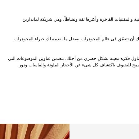
سواق العالم للقطع الفنية والمقتنيات الفاخرة وأكثرها ثقة ونشاطاً، وهي شريكة لماندارين
نك أن تتعمّق في عالم المجوهرات بفضل ما يقدمه لك خبراء المجوهرات
تتناول فكرة معينة بشكل حصري من أجلك. تتضمن عناوين الموضوعات التي
سمح للضيوف باكتشاف كل شيء عن الأحجار الملونة والماسات ودور