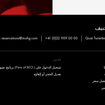
جنيف
-reservations@mohg.com
+41 (0)22 909 00 00
Quai Turretti
الدعم
تسجيل الدخول على (.Fans of M.O) برنامج ضيوف درجة الإمتياز
تعديل الحجز أو إلغاؤه
أفضل سعر
مي