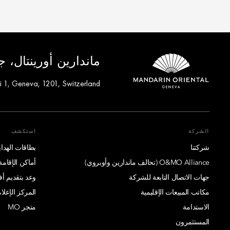
ماندارين أورينتال، 
ni 1, Geneva, 1201, Switzerland
الشركة
استكشف
شركتنا
بطاقات الهدايا
O&MO Alliance (تحالف ماندارين وأوبروي)
أماكن الإقامة
جهات الاتصال التابعة للشركة
وعد بتقديم 
مكاتب المبيعات الإقليمية
المركز الإعلا
الاستدامة
متجر MO
المستثمرون