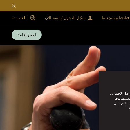
فنادقنا ومنتجعاتنا
سجّل الدخول/انضم الآن
اللغات
احجز إقامة
واصل الاجتماعي
خدمها. توفر
 بالنقر على
ة