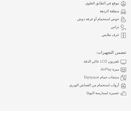
موقع في الطابق العلوي
منطقة الردهة
حوض استحمام أو غرفة دوش
تراس
غرف ملابس
تتضمن التجهيزات:
تلفزيون LCD عالي الدقة
ميزة AirPlay
منتجات حمام Diptyque
أرواب استحمام من القماش الوبري
حصيرة لممارسة اليوغا