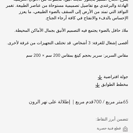
الهادئة والبرغندي مع تفاصيل تصميمية مستوحاة من عناصر الطبيعة. تغمر
النوافذ التي تمتد من الأرض إلى السقف بالضوء الطبيعي، ما يعزز
الإحساس بالدفء والانفتاح في كافة أرجاء الجناح.
ملاذ حافل بالضوء يجتمع فيه التصميم الأنيق بجمال الأماكن المحيطة.
أقصى إشغال للغرفة: 3 أشخاص. قد تختلف التجهيزات من غرفة لأخرى.
مقاس السرير: سرير بحجم كينغ بمقاس 200 سم × 200 سم
جولة افتراضية
مخطط الطوابق
65
متر مربع /
700
قدم مربع
إطلالة على نهر الرون
تتضمن أبرز النقاط:
قطع فنية حصرية