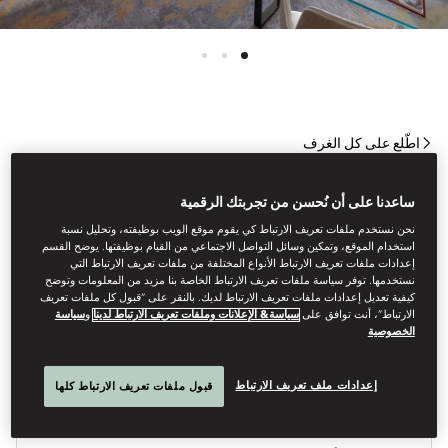
اطّلع على كل الغرف
جناح جونيور مع تراس
ساعدنا على أن نُحسن من تجربتك الرقمية
نحن نستخدم ملفات تعريف الارتباط كي يقوم موقع الويب بوظيفته، وتحليل نسبة
استخدام الموقع، وتمكين وسائل التواصل الاجتماعي من القيام بوظيفتها. يوضح القسم
يدعوك جناح جونيور مع التراس لمشاهدة جنيف من منظور مختلف، حيث
إعدادات ملفات تعريف الارتباط الأنواع المختلفة من ملفات تعريف الارتباط التي
يعلو المدينة لوجوده في أعلى طابق لدينا، مع إطلالات ممتدة على جبال
نستخدمها. توفر سياسة ملفات تعريف الارتباط الخاصة بنا مزيد من المعلومات وتوضح
الألب، ونهر الرون، والمدينة القديمة التاريخية، وتراس خارجي كبير
كيفية تعديل إعدادات ملفات تعريف الارتباط لديك. بالنقر على “قبول كل ملفات تعريف
الارتباط”، أنت توافق على
سياسة& الإعلانات وملفات تعريف الارتباط لدينا
و
سياسة
للاستمتاع بالمشهد البانورامي الفريد.
الخصوصية
إعدادات ملف تعريف الارتباط
قبول ملفات تعريف الارتباط كلها
أنوا
الأ