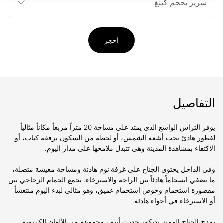
احجز
التفاصيل
يوفر التراس الواسع الذي يمتد على مساحة 20 متراً مربعاً مكاناً مثالياً
لفطور هادئ تحت أشعة الشمس، أو لحظة من السكون برفقة كتاب، أو
الاكتفاء بمشاهدة المدينة وهي تتبدل ملامحها على مدار اليوم.
وفي الداخل يحتوي الجناح على غرفة نوم هادئة ومساحة معيشة متصلة،
ما يضفي انسجاماً هادئاً بين الراحة والاسترخاء. يجمع الحمام الزجاجي بين
مقصورة استحمام وحوض استحمام عميق، وهو مثالي لبدء اليوم منتعشاً
أو الاسترخاء في أجواء هادئة.
يمزج الجناح المميز بديكور حديث أنيق، مجموعة من الألوان الكريمية