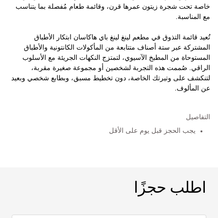
خاصة تحت شجرة زيتون عمرها قرن، وقائمة طعام مُفصلة بما يتناسب
مع المناسبة.
تُعيد قائمة التذوق في مطعم لينغ لينغ باي هاكاسان ابتكار الأطباق
المشتركة عبر ستة أصناف متتابعة من المأكولات الكانتونية والأطباق
المستوحاة من المطبخ الآسيوي، لتمتزج النكهات الجريئة مع الأسلوب
الراقي. صُممت هذه التجربة لشخصين أو مجموعة صغيرة مقربة،
لتنكشف على وتيرتك الخاصة، دون تخطيط مسبق، وبطابع شخصي وبعيد
عن المألوف.
التفاصيل
يجب الحجز قبل يوم على الأقل
اطلب حجزًا
اطلب حجزًا