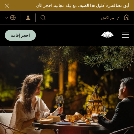
أبق معنا لفترة أطول هذا الصيف مع ليلة مجانية.
احجز الآن
الصفحة الرئيسية العالمية
مراكش
اللغات
فنادقنا
سجّل
الدخول/
ومنتجعاتنا
انضم
الآن
احجز إقامة