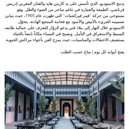
يدمج الاستوديو، الذي تأسس على يد كارمن هايد والفنان المغربي إدريس
قرناشي، الطبيعة والعمارة في تناغم ساحر من الضوء والظل. وهو
مستوحى من حركة "فينر فيركشتات" التي ظهرت عام 1905، حيث يتباين
تصميمه الجريء بالأبيض والأسود مع فخامة المنتجع الهادئة. يتحوّل
الاستوديو خلال النهار إلى ملاذ فني يدعو الزوّار للتعرف على جمالية طابعه
البسيط والاستغراق في التأمل. ويصبح في المساء مكاناً نابضاً بالحياة
يستضيف الاحتفالات والمناسبات، حيث يمزج الفن بأجواء مراكش الحيوية.
يفتح أبوابه كل يوم | متاح حسب الطلب