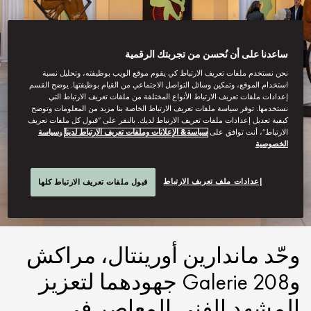
ساعدنا على أن نُحسن من تجربتك الرقمية
نحن نستخدم ملفات تعريف الارتباط كي يقوم موقع الويب بوظيفته، وتحليل نسبة
استخدام الموقع، وتمكين وسائل التواصل الاجتماعي من القيام بوظيفتها. يوضح القسم
إعدادات ملفات تعريف الارتباط الأنواع المختلفة من ملفات تعريف الارتباط التي
نستخدمها. توفر سياسة ملفات تعريف الارتباط الخاصة بنا مزيد من المعلومات وتوضح
كيفية تعديل إعدادات ملفات تعريف الارتباط لديك. بالنقر على “قبول كل ملفات تعريف
الارتباط”، أنت توافق على
سياسة& الإعلانات وملفات تعريف الارتباط لدينا
و
سياسة
مراكش
الخصوصية
استوديو M.O
إعدادات ملف تعريف الارتباط
قبول ملفات تعريف الارتباط كلها
وحّد ماندارين أورينتال، مراكش
وGalerie 208 جهودهما لتعزيز
المشهد الفني المعاصر في