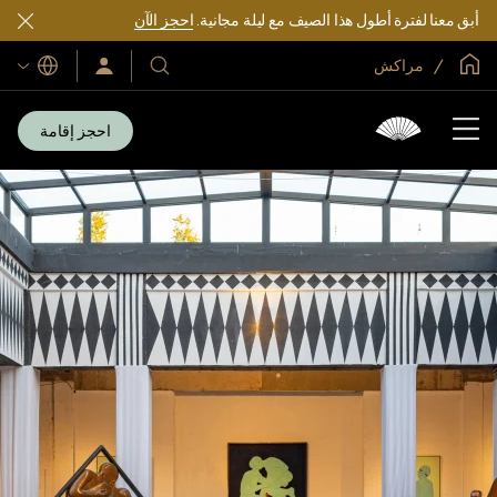
أبق معنا لفترة أطول هذا الصيف مع ليلة مجانية.
احجز الآن
الصفحة الرئيسية العالمية
مراكش
اللغات
فنادقنا
سجّل
الدخول/
ومنتجعاتنا
انضم
الآن
احجز إقامة