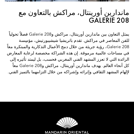
ماندارين أورينتال، مراكش بالتعاون مع
GALERIE 208
يمثل التعاون بين ماندارين أورينتال، مراكش وGalerie 208 فصلاً تحولياً
للفن المعاصر في مراكش. تقدم باتريشيا شيشيبورتيش، مؤسِسة
Galerie 208، رؤية جريئة من خلال دمج الأعمال التذكارية والمبتكرة معاً
في مساحات عالمية مرموقة. إن هذه الشراكة مخصصة لرعاية المعارض
الرائدة التي لا تعزز المشهد الفني المغربي فحسب، بل ليمتد تأثيره إلى
كل أنحاء العالم. يهدف ماندارين أورينتال، مراكش وGalerie 208 معاً
لإلهام المشهد الثقافي وإثرائه وإشراكه من خلال التزامهما بالتميز الفني.