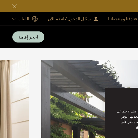
فنادقنا ومنتجعاتنا
سجّل الدخول/انضم الآن
اللغات
احجز إقامة
واصل الاجتماعي
خدمها. توفر
 بالنقر على
ة