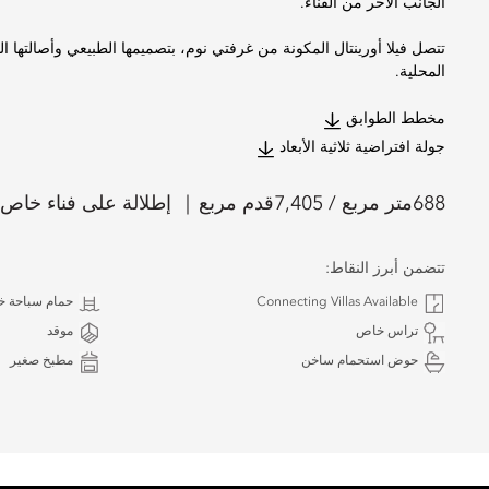
الجانب الآخر من الفناء.
تتصل فيلا أورينتال المكونة من غرفتي نوم، بتصميمها الطبيعي وأصالتها الم
المحلية.
مخطط الطوابق
جولة افتراضية ثلاثية الأبعاد
688
متر مربع /
7,405
قدم مربع
إطلالة على فناء خاص
تتضمن أبرز النقاط:
Connecting Villas Available
حمام سباحة 
تراس خاص
موقد
حوض استحمام ساخن
مطبخ صغير