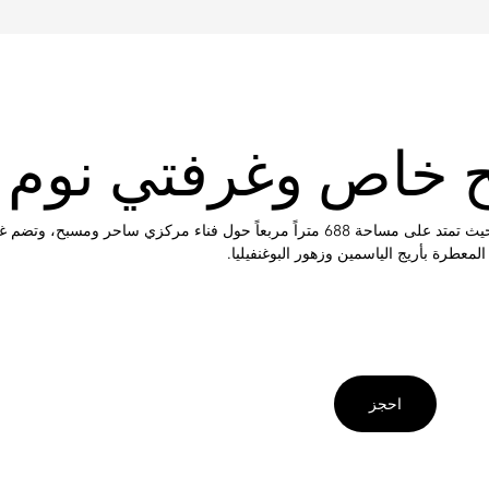
بح خاص وغرفتي نوم
تُعد فيلات أورينتال المكونة من غرفتي نوم ملاذاً باهراً فائق الخصوصية، حيث تمتد على مساحة 
طرة بأريج الياسمين وزهور البوغنفيليا.
احجز