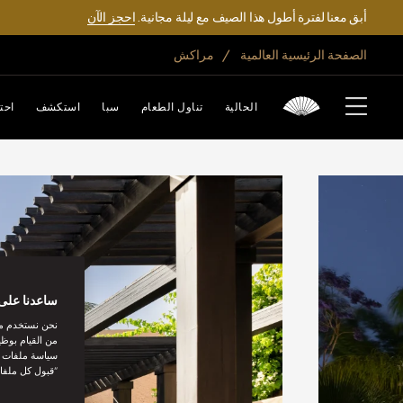
أبق معنا لفترة أطول هذا الصيف مع ليلة مجانية.
احجز الآن
الصفحة الرئيسية العالمية
مراكش
الحالية
تناول الطعام
سبا
استكشف
احت
ساعدنا على 
نحن نستخدم مل
من القيام بوظي
سياسة ملفات تع
“قبول كل ملفا