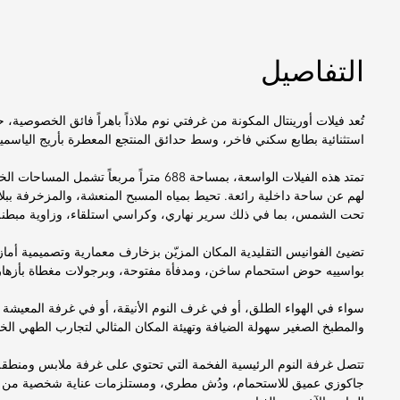
التفاصيل
تُعد فيلات أورينتال المكونة من غرفتي نوم ملاذاً باهراً فائق الخصوصية
استثنائية بطابع سكني فاخر، وسط حدائق المنتجع المعطرة بأريج الياسمين 
تمتد هذه الفيلات الواسعة، بمساحة 688 مترا
لهم عن ساحة داخلية رائعة. تحيط بمياه المسبح المنعشة، والمزخرفة ببل
تحت الشمس، بما في ذلك سرير نهاري، وكراسي استلقاء، وزاوية مبطنة
تضيئ الفوانيس التقليدية المكان المزيّن بزخارف معمارية وتصميمية أماز
بواسييه حوض استحمام ساخن، ومدفأة مفتوحة، وبرجولات مغطاة بأزها
سواء في الهواء الطلق، أو في غرف النوم الأنيقة، أو في غرفة المعيش
والمطبخ الصغير سهولة الضيافة وتهيئة المكان المثالي لتجارب الطهي الخا
تتصل غرفة النوم الرئيسية الفخمة التي تحتوي على غرفة ملابس ومنطقة 
جاكوزي عميق للاستحمام، ودُش مطري، ومستلزمات عناية شخصية من ديب