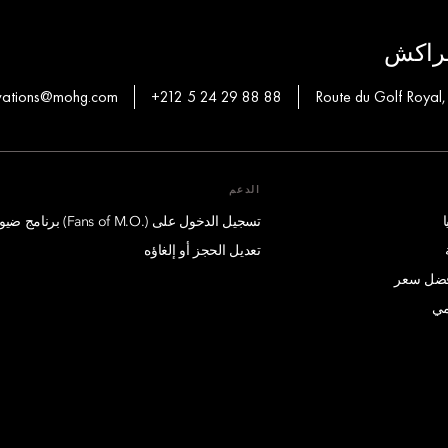
مراكش
vations@mohg.com
+212 5 24 29 88 88
Route du Golf Royal
الدعم
تسجيل الدخول على (.Fans of M.O) برنامج ضيوف درجة الإمتياز
تعديل الحجز أو إلغاؤه
أفضل سعر
مي