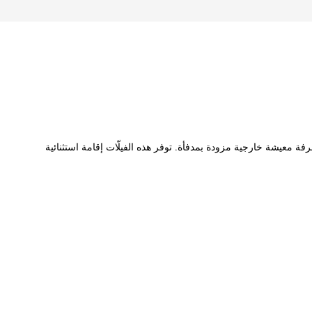
688 متراً مربعاً حول فناء مركزي ساحر ومسبح، وتضم غرفة معيشة خارجية مزودة بمدفأة. توفر هذه الفيلّات إقامة استثنائية