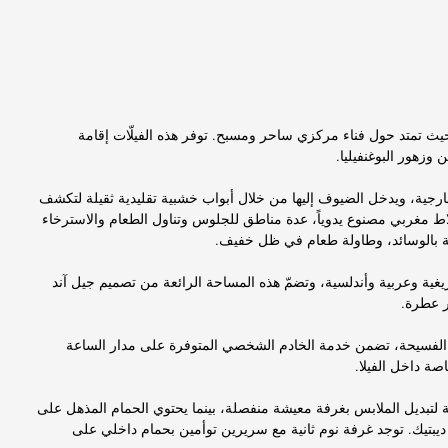
، حيث تمتد حول فناء مركزي ساحر ومسبح. توفر هذه الفيلّات إقامة
وزهور البوغنفيليا.
ً مربعاً تشمل المساحات الخارجية، ويدخل الضيوف إليها من خلال أبواب خشبية تقليدية ثقيلة لتكشف
اط مغربي مصنوع يدوياً، عدة مناطق للجلوس وتناول الطعام والاسترخاء
 بالوسائد، وطاولة طعام في ظل خفيف.
يغية وعربية وأندلسية، وتضمّ هذه المساحة الرائعة من تصميم جيل آند
ر عطرة.
ة الفسيحة، تضمن خدمة الخادم الشخصي المتوفرة على مدار الساعة
صة داخل الفيلا.
لتبديل الملابس بغرفة معيشة منفصلة، بينما يحتوي الحمام المذهل على
تيك. توجد غرفة نوم ثانية مع سريرين توأمين بحمام داخلي على