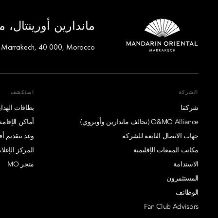
ماندارين أورينتال، 
, Marrakech, 40 000, Morocco
الشركة
استكشف
شركتنا
بطاقات الهدايا
O&MO Alliance (تحالف ماندارين وأوبروي)
أماكن الإقامة
جهات الاتصال التابعة للشركة
وعد بتقديم 
مكاتب المبيعات الإقليمية
المركز الإعلا
الاستدامة
متجر MO
المستثمرون
الوظائف
Fan Club Advisors