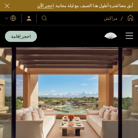
أبق معنا لفترة أطول هذا الصيف مع ليلة مجانية.
احجز الآن
الصفحة الرئيسية العالمية
مراكش
اللغات
فنادقنا
سجّل
الدخول/
ومنتجعاتنا
انضم
الآن
احجز إقامة