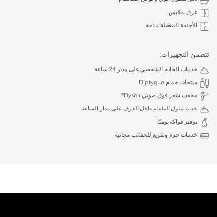
غرف ملابس
الأجنحة المتصلة متاحة
تتضمن التجهيزات:
خدمات الخادم الشخصي على مدار 24 ساعة
منتجات حمام Diptyque
مجفف شعر فوق صوتي Dyson®
خدمة تناول الطعام داخل الغرف على مدار الساعة
توفير فواكه يوميًا
خدمات حزم وتفريغ للحقائب مجانية