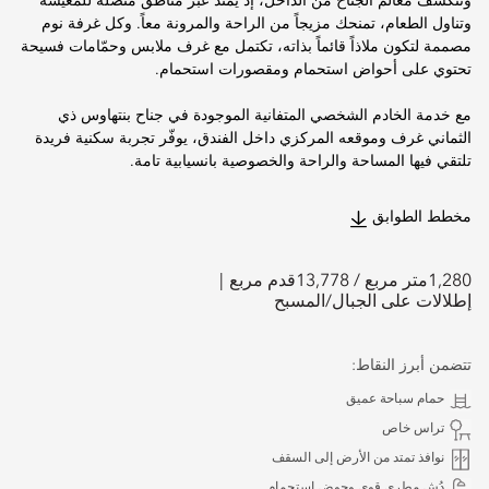
وتتكشف معالم الجناح من الداخل، إذ يمتد عبر مناطق متصلة للمعيشة
وتناول الطعام، تمنحك مزيجاً من الراحة والمرونة معاً. وكل غرفة نوم
مصممة لتكون ملاذاً قائماً بذاته، تكتمل مع غرف ملابس وحمّامات فسيحة
تحتوي على أحواض استحمام ومقصورات استحمام.
مع خدمة الخادم الشخصي المتفانية الموجودة في جناح بنتهاوس ذي
الثماني غرف وموقعه المركزي داخل الفندق، يوفّر تجربة سكنية فريدة
تلتقي فيها المساحة والراحة والخصوصية بانسيابية تامة.
مخطط الطوابق
1,280
متر مربع /
13,778
قدم مربع
إطلالات على الجبال/المسبح
تتضمن أبرز النقاط:
حمام سباحة عميق
تراس خاص
نوافذ تمتد من الأرض إلى السقف
دُش مطري قوي وحوض استحمام