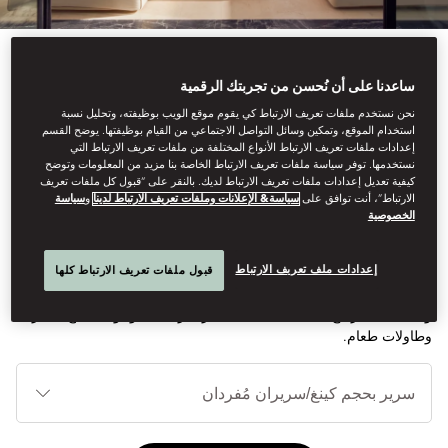
ساعدنا على أن نُحسن من تجربتك الرقمية
نحن نستخدم ملفات تعريف الارتباط كي يقوم موقع الويب بوظيفته، وتحليل نسبة
استخدام الموقع، وتمكين وسائل التواصل الاجتماعي من القيام بوظيفتها. يوضح القسم
انظر كل الغرف
إعدادات ملفات تعريف الارتباط الأنواع المختلفة من ملفات تعريف الارتباط التي
نستخدمها. توفر سياسة ملفات تعريف الارتباط الخاصة بنا مزيد من المعلومات وتوضح
بنتهاوس بثماني غرف نوم
كيفية تعديل إعدادات ملفات تعريف الارتباط لديك. بالنقر على “قبول كل ملفات تعريف
الارتباط”، أنت توافق على
سياسة& الإعلانات وملفات تعريف الارتباط لدينا
و
سياسة
الخصوصية
يتكون بنتهاوس الذي يحتوي على ثماني غرف نوم من جناح أطلس وجناح
إعدادات ملف تعريف الارتباط
قبول ملفات تعريف الارتباط كلها
بانورامي يحتوي على غرفتي نوم متصلتين لتوفير مساحة كبيرة وإطلالات
تحبس الأنفاس على جبال أطلس. يحتوي الجناح على مناطق معيشة
وحمامات بخار مع حمّامات مدمجة. تتميز التراسات بوجود مسابح صغيرة
وطاولات طعام.
أنوا
الأ