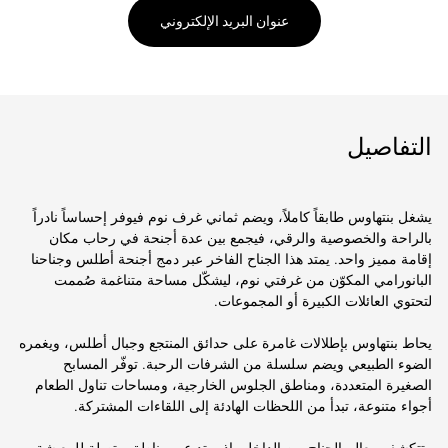
عنوان البريد الإلكتروني
التفاصيل
يشغل بنتهاوس طابقاً كاملاً، ويضم ثماني غرف نوم فيوفر إحساساً نادراً
بالراحة والخصوصية والرقي، فيجمع بين عدة أجنحة في رحاب مكان
إقامة مميز واحد. يمتد هذا الجناح الفاخر عبر دمج أجنحة أطلس وجناحنا
البانورامي المكوّن من غرفتي نوم، ليشكّل مساحة متناغمة صُممت
لتحتوي العائلات الكبيرة أو المجموعات.
يحاط بنتهاوس بإطلالات غامرة على حدائق المنتجع وجبال أطلس، ويغمره
الضوء الطبيعي ويضم سلسلة من الشرفات الرحبة. توفّر المسابح
الصغيرة المتعددة، ومناطق الجلوس الخارجية، ومساحات تناول الطعام
أجواء متنوعة، تبدأ من اللحظات الهادئة إلى اللقاءات المشتركة.