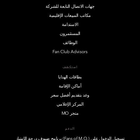
جهات الاتصال التابعة للشركة
مكاتب المبيعات الإقليمية
الاستدامة
المستثمرون
الوظائف
Fan Club Advisors
استكشف
بطاقات الهدايا
أماكن الإقامة
وعد بتقديم أفضل سعر
المركز الإعلامي
متجر MO
الدعم
تسجيل الدخول على (.Fans of M.O) برنامج ضيوف درجة الإمتياز