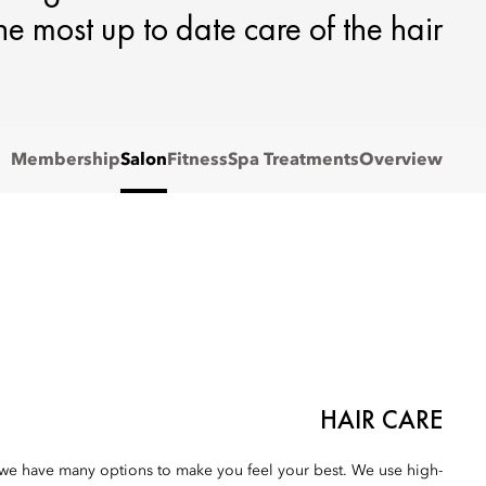
he most up to date care of the hair.
Membership
Salon
Fitness
Spa Treatments
Overview
HAIR CARE
n we have many options to make you feel your best. We use high-