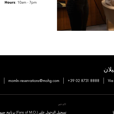
Hours
: 10am - 7pm
يلان
momln-reservations@mohg.com
+39 02 8731 8888
Via
الدعم
تسجيل الدخول على (.Fans of M.O) برنامج ضيوف درجة الإمتياز