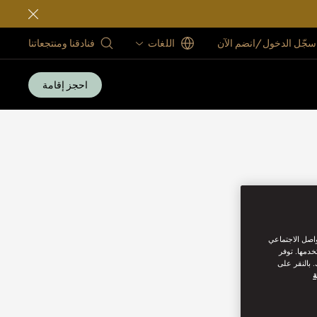
سجّل الدخول/انضم الآن
اللغات
فنادقنا ومنتجعاتنا
احجز إقامة
واصل الاجتماعي
خدمها. توفر
 بالنقر على
ة