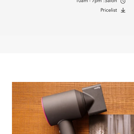
10am - 7pm
Salon:
Pricelist