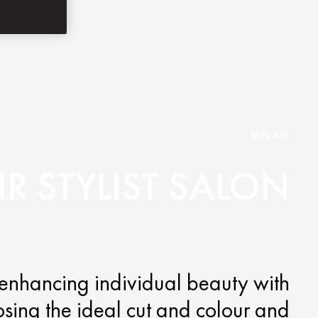
MILAN
IR STYLIST SALON
n enhancing individual beauty with
posing the ideal cut and colour and