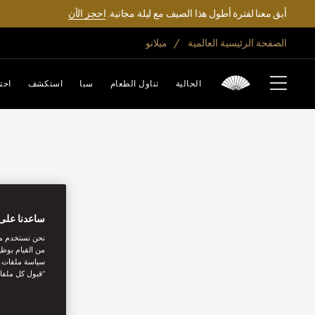
أبق معنا لفترة أطول هذا الصيف مع ليلة مجانية.
احجز الآن
الصفحة الرئيسية العالمية
ميلانو
الحالية
تناول الطعام
سبا
استكشف
احت
ساعدنا على 
نحن نستخدم مل
من القيام بوظي
سياسة ملفات تع
“قبول كل ملفا