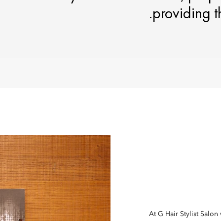
providing t
At G Hair Stylist Salo