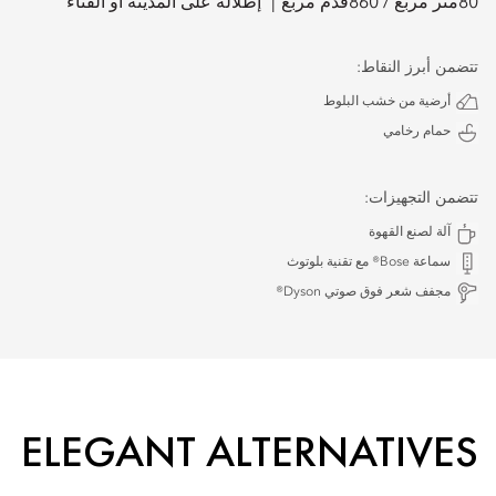
80
متر مربع /
860
قدم مربع
إطلالة على المدينة أو الفناء
تتضمن أبرز النقاط:
أرضية من خشب البلوط
حمام رخامي
تتضمن التجهيزات:
آلة لصنع القهوة
سماعة Bose® مع تقنية بلوتوث
مجفف شعر فوق صوتي Dyson®
ELEGANT ALTERNATIVES