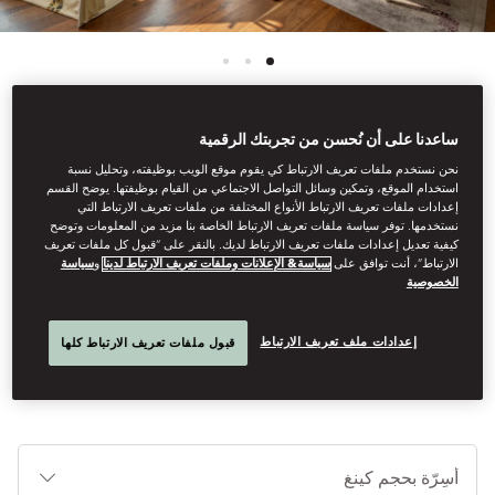
ساعدنا على أن نُحسن من تجربتك الرقمية
انظر كل الغرف
نحن نستخدم ملفات تعريف الارتباط كي يقوم موقع الويب بوظيفته، وتحليل نسبة
استخدام الموقع، وتمكين وسائل التواصل الاجتماعي من القيام بوظيفتها. يوضح القسم
غرفة عائلية
إعدادات ملفات تعريف الارتباط الأنواع المختلفة من ملفات تعريف الارتباط التي
نستخدمها. توفر سياسة ملفات تعريف الارتباط الخاصة بنا مزيد من المعلومات وتوضح
كيفية تعديل إعدادات ملفات تعريف الارتباط لديك. بالنقر على “قبول كل ملفات تعريف
الارتباط”، أنت توافق على
سياسة& الإعلانات وملفات تعريف الارتباط لدينا
و
سياسة
هذا المزيج الفريد، الذي يحتوي على غرفتين متصلتين، يعد خيارًا مثاليًا
الخصوصية
للعائلات أو الأصدقاء الذين يسافرون معًا. تحتوي كل غرفة على حمام
واسع وتصميم انسيابي يمنحك شعورًا بالاتساع والأناقة.
إعدادات ملف تعريف الارتباط
قبول ملفات تعريف الارتباط كلها
أنوا
الأ