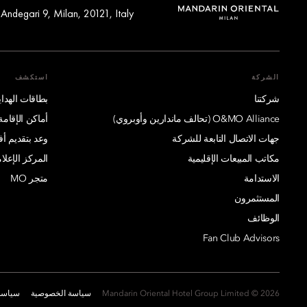
 Andegari 9, Milan, 20121, Italy
الشركة
استكشف
شركتنا
بطاقات الهدايا
O&MO Alliance (تحالف ماندارين وأوبروي)
أماكن الإقامة
جهات الاتصال التابعة للشركة
وعد بتقديم 
مكاتب المبيعات الإقليمية
المركز الإعلا
الاستدامة
متجر MO
المستثمرون
الوظائف
Fan Club Advisors
2026 © Mandarin Oriental Hotel Group Limited
سياسة الخصوصية
سياسة 