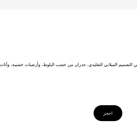
 التصميم الميلاني التقليدي، جدران من خشب البلوط، وأرضيات خشبية، وأثاث م
احجز