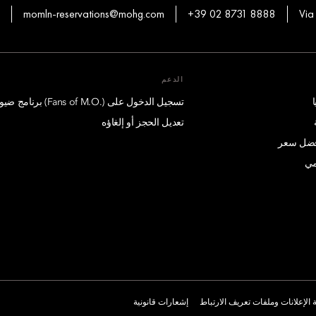
momln-reservations@mohg.com
+39 02 8731 8888
Via
الدعم
تسجيل الدخول على (.Fans of M.O) برنامج ضيوف درجة الإمتياز
تعديل الحجز أو إلغاؤه
أفضل سعر
مي
الإعلانات وملفات تعريف الارتباط
إشعارات قانونية