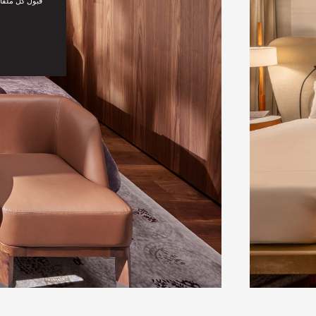
“قبول كل ملفا