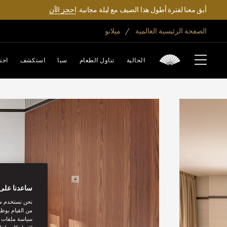
أبق معنا لفترة أطول هذا الصيف مع ليلة مجانية.
احجز الآن
الصفحة الرئيسية العالمية
ميلانو
الحالية
تناول الطعام
سبا
استكشف
احت
ساعدنا على 
نحن نستخدم مل
من القيام بوظي
سياسة ملفات تع