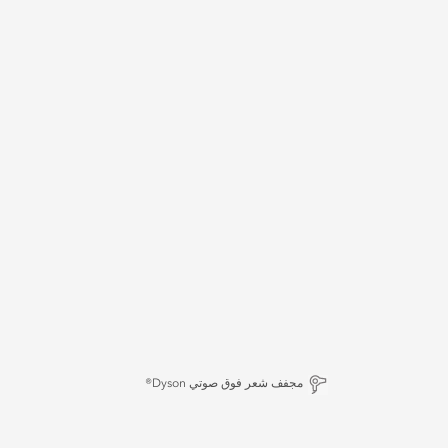
مجفف شعر فوق صوتي Dyson®