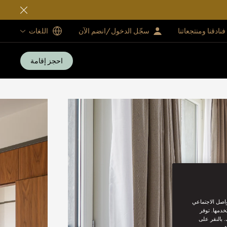
فنادقنا ومنتجعاتنا
سجّل الدخول/انضم الآن
اللغات
احجز إقامة
واصل الاجتماعي
خدمها. توفر
 بالنقر على