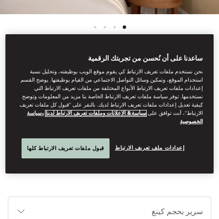
ساعدنا على أن نُحسن من تجربتك الرقمية
انظر كل الغرف
نحن نستخدم ملفات تعريف الارتباط كي يقوم موقع الويب بوظيفته، وتحليل نسبة
استخدام الموقع، وتمكين وسائل التواصل الاجتماعي من القيام بوظيفتها. يوضح القسم
إعدادات ملفات تعريف الارتباط الأنواع المختلفة من ملفات تعريف الارتباط التي
غرفة ممتازة
نستخدمها. توفر سياسة ملفات تعريف الارتباط الخاصة بنا مزيد من المعلومات وتوضح
كيفية تعديل إعدادات ملفات تعريف الارتباط لديك. بالنقر على “قبول كل ملفات تعريف
الارتباط”، أنت توافق على
سياسة& الإعلانات وملفات تعريف الارتباط لدينا
و
سياسة
الخصوصية
هذه الغرف المعززة بالفنغ شوي، وتتميز بتصميمها الإيطالي المعاصر، لها
طابعها الأنيق الخاص بها مع لمسة شرقية وتتضمن حمامات من الرخام
الإيطالي، ومكتب متحرك/طاولة لتناول الطعام، ونوافذ كبيرة.
إعدادات ملف تعريف الارتباط
قبول ملفات تعريف الارتباط كلها
أنوا
الأ