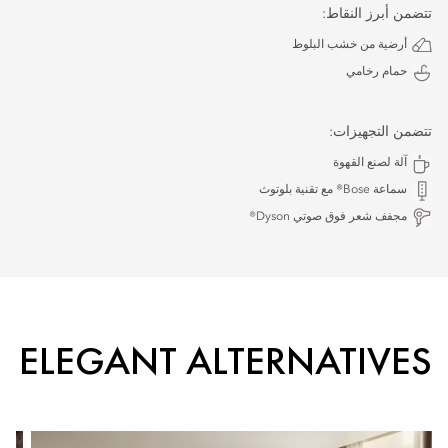
تتضمن أبرز النقاط:
أرضية من خشب البلوط
حمام رخامي
تتضمن التجهيزات:
آلة لصنع القهوة
سماعة Bose® مع تقنية بلوتوث
مجفف شعر فوق صوتي Dyson®
ELEGANT ALTERNATIVES