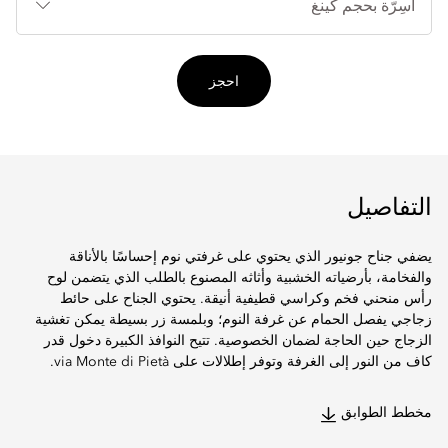
احجز
التفاصيل
يضفي جناح جونيور الذي يحتوي على غرفتي نوم إحساسًا بالأناقة
والفخامة، بأرضياته الخشبية وأثاثه المصنوع بالطلب الذي يتضمن لوح
رأس منحني فخم وكراسي قطيفية أنيقة. يحتوي الجناح على حائط
زجاجي يفصل الحمام عن غرفة النوم؛ وبلمسة زر بسيطة يمكن تغشية
الزجاج حين الحاجة لضمان الخصوصية. تتيح النوافذ الكبيرة دخول قدر
كاف من النور إلى الغرفة وتوفر إطلالات على via Monte di Pietà.
مخطط الطوابق