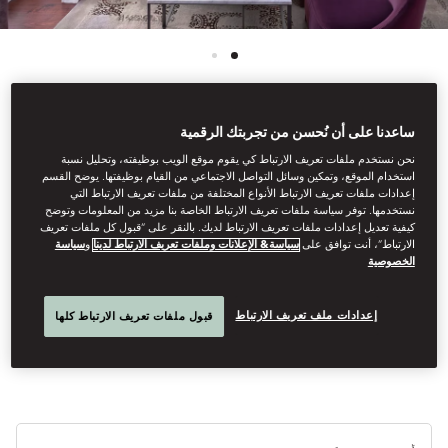
ساعدنا على أن نُحسن من تجربتك الرقمية
عرض جميع الغرف
نحن نستخدم ملفات تعريف الارتباط كي يقوم موقع الويب بوظيفته، وتحليل نسبة
استخدام الموقع، وتمكين وسائل التواصل الاجتماعي من القيام بوظيفتها. يوضح القسم
جناح جونيور بغرفتي نوم
إعدادات ملفات تعريف الارتباط الأنواع المختلفة من ملفات تعريف الارتباط التي
نستخدمها. توفر سياسة ملفات تعريف الارتباط الخاصة بنا مزيد من المعلومات وتوضح
كيفية تعديل إعدادات ملفات تعريف الارتباط لديك. بالنقر على “قبول كل ملفات تعريف
الارتباط”، أنت توافق على
سياسة& الإعلانات وملفات تعريف الارتباط لدينا
و
سياسة
يحتوي هذا الجناح المتصل على غرفتي نوم رئيسيتين، وغرفتي معيشة،
الخصوصية
وحمامين رخاميين كبيرين. هذا الجناح بمثابة جنة تسودها السكينة بعيدًا عن
صخب وضجيج المدينة، ويتميز بالديكور الآنيق ذي الألوان المريحة
إعدادات ملف تعريف الارتباط
المحايدة.
قبول ملفات تعريف الارتباط كلها
أنوا
الأ