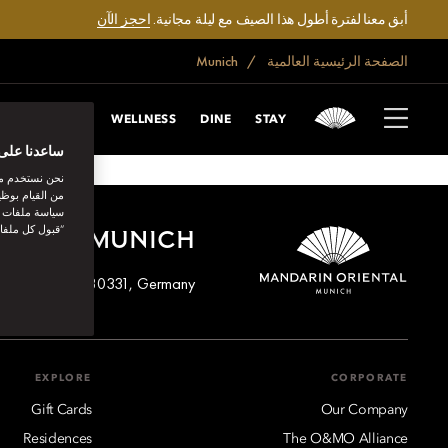
أبق معنا لفترة أطول هذا الصيف مع ليلة مجانية.
احجز الآن
الصفحة الرئيسية العالمية
Munich
E
EXPLORE
WELLNESS
DINE
STAY
ساعدنا على 
نحن نستخدم مل
من القيام بوظي
سياسة ملفات تع
“قبول كل ملفا
ENTAL, MUNICH
sse 1, Munich, 80331, Germany
EXPLORE
CORPORATE
Gift Cards
Our Company
Residences
The O&MO Alliance