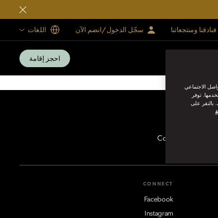
فنادقنا ومنتجعاتنا
سجّل الدخول/انضم الآن
اللغات
احجز إقامة
SUMMER IN MU
واصل الاجتماعي
خدمها. توفر
 بالنقر على
ة
Contact Us
mo
CONNECT
Facebook
Instagram