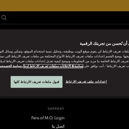
NICH
OFFERS
GIFT
GALLERY
FAMILY
MEET
CELEBRAT
أن نُحسن من تجربتك الرقمية
فات تعريف الارتباط كي يقوم موقع الويب بوظيفته، وتحليل نسبة استخدام الموقع، وتمكين وسائل الت
فتها. يوضح القسم إعدادات ملفات تعريف الارتباط الأنواع المختلفة من ملفات تعريف الارتباط التي نست
ريف الارتباط الخاصة بنا مزيد من المعلومات وتوضح كيفية تعديل إعدادات ملفات تعريف الارتباط لديك.
ت تعريف الارتباط”، أنت توافق على
سياسة& الإعلانات وملفات تعريف الارتباط لدينا
و
سياسة الخصوصي
MANDARIN ORI
muc-reservations@mohg.com
+49 (89) 290 980
Neuturmstra
إعدادات ملف تعريف الارتباط
قبول ملفات تعريف الارتباط كلها
SUPPORT
Fans of M.O. Login
اتصل بنا