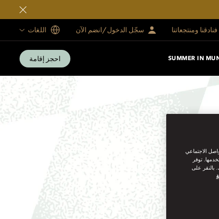
فنادقنا ومنتجعاتنا
سجّل الدخول/انضم الآن
اللغات
احجز إقامة
SUMMER IN MU
واصل الاجتماعي
خدمها. توفر
 بالنقر على
ة