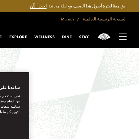
أبق معنا لفترة أطول هذا الصيف مع ليلة مجانية.
احجز الآن
الصفحة الرئيسية العالمية
Munich
E
EXPLORE
WELLNESS
DINE
STAY
ساعدنا على 
نحن نستخدم مل
من القيام بوظي
سياسة ملفات تع
“قبول كل ملفا