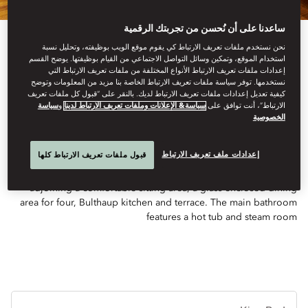
ساعدنا على أن نُحسن من تجربتك الرقمية
نحن نستخدم ملفات تعريف الارتباط كي يقوم موقع الويب بوظيفته، وتحليل نسبة
استخدام الموقع، وتمكين وسائل التواصل الاجتماعي من القيام بوظيفتها. يوضح القسم
إعدادات ملفات تعريف الارتباط الأنواع المختلفة من ملفات تعريف الارتباط التي
نستخدمها. توفر سياسة ملفات تعريف الارتباط الخاصة بنا مزيد من المعلومات وتوضح
كيفية تعديل إعدادات ملفات تعريف الارتباط لديك. بالنقر على “قبول كل ملفات تعريف
See All Rooms
الارتباط”، أنت توافق على
سياسة& الإعلانات وملفات تعريف الارتباط لدينا
و
سياسة
الخصوصية
PRESIDENTIAL SUITE
إعدادات ملف تعريف الارتباط
قبول ملفات تعريف الارتباط كلها
This vast one-bedroom suite features a private master bedroom
adjoining a comfortable sitting-area, a glass-enclosed dining
area for four, Bulthaup kitchen and terrace. The main bathroom
features a hot tub and steam room
أنوا
الأ