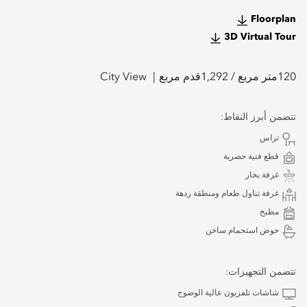
Floorplan
3D Virtual Tour
120
متر مربع /
1,292
قدم مربع
City View
تتضمن أبرز النقاط:
تراس
قطع فنية حصرية
غرفة بخار
غرفة تناول طعام ومنطقة ردهة
مطبخ
حوض استحمام ساخن
تتضمن التجهيزات:
شاشات تلفزيون عالية الوضوح