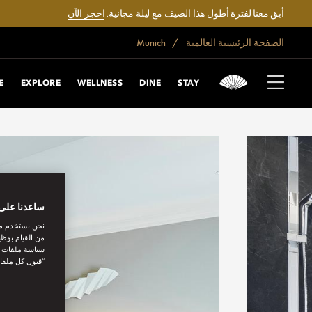
أبق معنا لفترة أطول هذا الصيف مع ليلة مجانية.
احجز الآن
الصفحة الرئيسية العالمية
Munich
E
EXPLORE
WELLNESS
DINE
STAY
ساعدنا على 
نحن نستخدم مل
من القيام بوظي
سياسة ملفات تع
“قبول كل ملفا