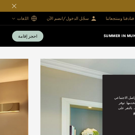
فنادقنا ومنتجعاتنا
سجّل الدخول/انضم الآن
اللغات
احجز إقامة
SUMMER IN MU
واصل الاجتماعي
خدمها. توفر
 بالنقر على
ة