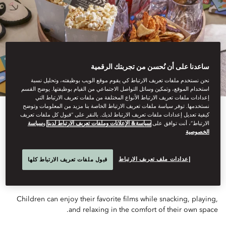
ساعدنا على أن نُحسن من تجربتك الرقمية
نحن نستخدم ملفات تعريف الارتباط كي يقوم موقع الويب بوظيفته، وتحليل نسبة
استخدام الموقع، وتمكين وسائل التواصل الاجتماعي من القيام بوظيفتها. يوضح القسم
إعدادات ملفات تعريف الارتباط الأنواع المختلفة من ملفات تعريف الارتباط التي
نستخدمها. توفر سياسة ملفات تعريف الارتباط الخاصة بنا مزيد من المعلومات وتوضح
View All
كيفية تعديل إعدادات ملفات تعريف الارتباط لديك. بالنقر على “قبول كل ملفات تعريف
الارتباط”، أنت توافق على
سياسة& الإعلانات وملفات تعريف الارتباط لدينا
و
سياسة
الخصوصية
MINI MOVIE MAGIC
إعدادات ملف تعريف الارتباط
قبول ملفات تعريف الارتباط كلها
Children can enjoy their favorite films while snacking, playing,
and relaxing in the comfort of their own space.