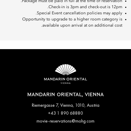
Package must be paid in full at the time of reservation.
Check-in is 3pm and check-out is 12pm.
Special Event cancellation policies may apply.
Opportunity to upgrade to a higher room category is
available upon arrival at on additional cost.
MANDARIN ORIENTAL, VIENNA
Riemergasse 7, Vienna, 1010, Austria
+43 1 890 68880
movie-reservations@mohg.com