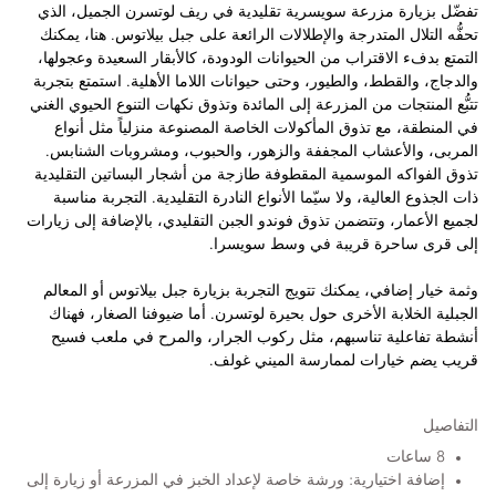
تفضّل بزيارة مزرعة سويسرية تقليدية في ريف لوتسرن الجميل، الذي
تحفُّه التلال المتدرجة والإطلالات الرائعة على جبل بيلاتوس. هنا، يمكنك
التمتع بدفء الاقتراب من الحيوانات الودودة، كالأبقار السعيدة وعجولها،
والدجاج، والقطط، والطيور، وحتى حيوانات اللاما الأهلية. استمتع بتجربة
تتبُّع المنتجات من المزرعة إلى المائدة وتذوق نكهات التنوع الحيوي الغني
في المنطقة، مع تذوق المأكولات الخاصة المصنوعة منزلياً مثل أنواع
المربى، والأعشاب المجففة والزهور، والحبوب، ومشروبات الشنابس.
تذوق الفواكه الموسمية المقطوفة طازجة من أشجار البساتين التقليدية
ذات الجذوع العالية، ولا سيّما الأنواع النادرة التقليدية. التجربة مناسبة
لجميع الأعمار، وتتضمن تذوق فوندو الجبن التقليدي، بالإضافة إلى زيارات
إلى قرى ساحرة قريبة في وسط سويسرا.
وثمة خيار إضافي، يمكنك تتويج التجربة بزيارة جبل بيلاتوس أو المعالم
الجبلية الخلابة الأخرى حول بحيرة لوتسرن. أما ضيوفنا الصغار، فهناك
أنشطة تفاعلية تناسبهم، مثل ركوب الجرار، والمرح في ملعب فسيح
قريب يضم خيارات لممارسة الميني غولف.
التفاصيل
8 ساعات
إضافة اختيارية: ورشة خاصة لإعداد الخبز في المزرعة أو زيارة إلى