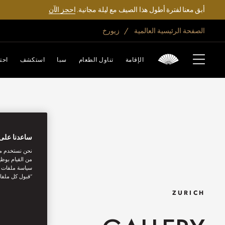
أبق معنا لفترة أطول هذا الصيف مع ليلة مجانية.
احجز الآن
الصفحة الرئيسية العالمية
زيورخ
الإقامة
تناول الطعام
سبا
استكشف
احت
ساعدنا على 
نحن نستخدم مل
من القيام بوظي
سياسة ملفات تع
“قبول كل ملفا
ZURICH