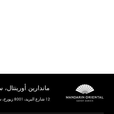
ماندارين أورينتال، 
12 شارع البريد، 8001 زيورخ، سويسرا