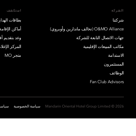
الشركة
استكشف
شركتنا
بطاقات الهدايا
O&MO Alliance (تحالف ماندارين وأوبروي)
أماكن الإقامة
جهات الاتصال التابعة للشركة
وعد بتقديم 
مكاتب المبيعات الإقليمية
المركز الإعلا
الاستدامة
متجر MO
المستثمرون
الوظائف
Fan Club Advisors
2026 © Mandarin Oriental Hotel Group Limited
سياسة الخصوصية
سياسة 