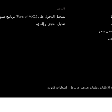
الدعم
تسجيل الدخول على (.Fans of M.O) برنامج ضيوف درجة الإمتياز
تعديل الحجز أو إلغاؤه
أفضل سعر
مي
الإعلانات وملفات تعريف الارتباط
إشعارات قانونية