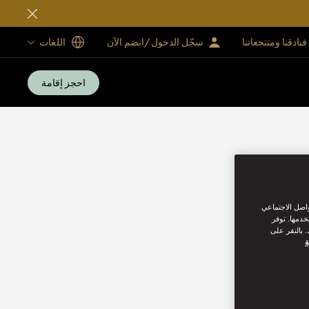
فنادقنا ومنتجعاتنا
سجّل الدخول/انضم الآن
اللغات
احجز إقامة
واصل الاجتماعي
خدمها. توفر
 بالنقر على
ة