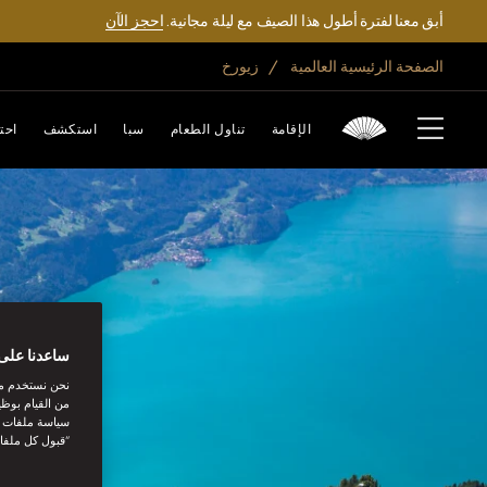
أبق معنا لفترة أطول هذا الصيف مع ليلة مجانية.
احجز الآن
الصفحة الرئيسية العالمية
زيورخ
الإقامة
تناول الطعام
سبا
استكشف
احت
ساعدنا على 
نحن نستخدم مل
من القيام بوظي
سياسة ملفات تع
“قبول كل ملفا