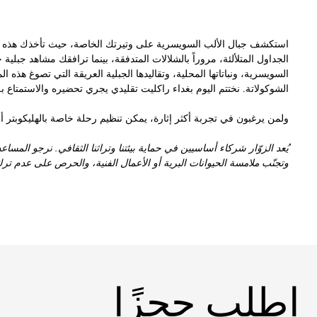
استكشف جبال الألب السويسرية على وتيرتك الخاصة، حيث تأخذك هذه ا
الجداول المتلألئة، مروراً بالشلالات المتدفقة، بينما ترافقك مشاهد جبلي
السويسرية، ونباتاتها المحلية، وتقاليدها الجبلية العريقة التي تصوغ هذه ال
الشوكولاتة. نختتم اليوم بغداء راكليت تقليدي يجري تحضيره والاستمتاع 
ولمن يرغبون في تجربة أكثر إثارة، يمكن تنظيم رحلة خاصة بالهليكوبتر 
يُعد الزوّار شركاء أساسيين في حماية بيئتنا وتراثنا الثقافي. نرجو المساعد
وتجنّب ملامسة الحيوانات البرية أو الأعمال الفنية، والحرص على عدم تر
اطلب حجزًا
اطلب حجزًا