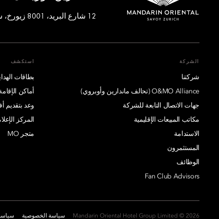
12 شارع البريد، 8001 زيورخ، سويسرا
الشركة
استكشف
شركتنا
بطاقات الهدايا
O&MO Alliance (تحالف ماندارين وأوبروي)
أماكن الإقامة
جهات الاتصال التابعة للشركة
وعد بتقديم 
مكاتب المبيعات الإقليمية
المركز الإعلا
الاستدامة
متجر MO
المستثمرون
الوظائف
Fan Club Advisors
2026 © Mandarin Oriental Hotel Group Limited
سياسة الخصوصية
سياسة 