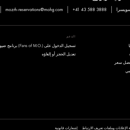
mozrh-reservations@mohg.com
+41 43 588 3888
الدعم
تسجيل الدخول على (.Fans of M.O) برنامج ضيوف درجة الإمتياز
تعديل الحجز أو إلغاؤه
أفضل سعر
مي
الإعلانات وملفات تعريف الارتباط
إشعارات قانونية