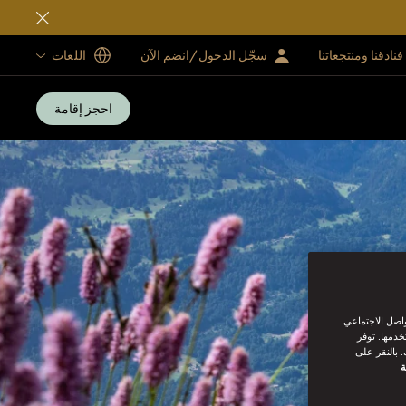
فنادقنا ومنتجعاتنا
سجّل الدخول/انضم الآن
اللغات
احجز إقامة
واصل الاجتماعي
خدمها. توفر
 بالنقر على
ة