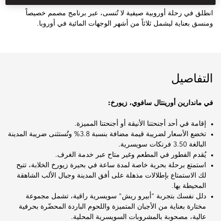
انطلق في رحلة أوروبية صيفية لا تُنسى، عبر برنامج مصمم خصيصاً
ومنسق بعناية ليشمل ثلاثاً من أشهر الوجهات المائية في أوروبا.
التفاصيل
في ماندارين أورينتال سافوي، زيورخ:
إقامة في أحد أجنحتنا الأنيقة أو أجنحتنا المميزة.
تخضع الأسعار لضريبة قيمة مضافة بنسبة 3.8% وتُستثنى ضريبة المدينة
البالغة 3.50 فرنكات سويسرية.
يُقدم الفطور في المطعم وغير متاح عبر خدمة الغرف.
استمتع برحلة بحرية خاصة لمدة ساعة في بحيرة زيورخ الخلابة، تتيح
لك الاستمتاع بإطلالات مذهلة على أفق المدينة وجبال الألب الشاهقة
المحيطة بها.
دلل نفسك بتجربة "أبيرو ريش" سويسرية راقية، تشمل مجموعة
مختارة بعناية من الأجبان المتميزة واللحوم الباردة المحضّرة بحرفية
عالية، مصحوبة بالمشروبات السويسرية المحلية.