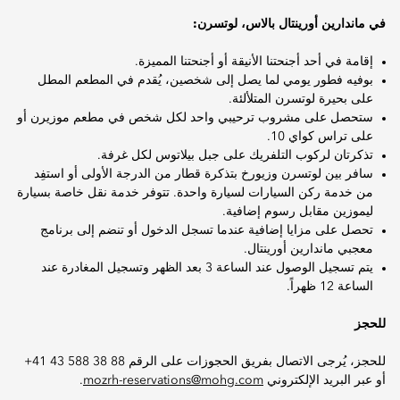
في ماندارين أورينتال بالاس، لوتسرن:
إقامة في أحد أجنحتنا الأنيقة أو أجنحتنا المميزة.
بوفيه فطور يومي لما يصل إلى شخصين، يُقدم في المطعم المطل
على بحيرة لوتسرن المتلألئة.
ستحصل على مشروب ترحيبي واحد لكل شخص في مطعم موزيرن أو
على تراس كواي 10.
تذكرتان لركوب التلفريك على جبل بيلاتوس لكل غرفة.
سافر بين لوتسرن وزيورخ بتذكرة قطار من الدرجة الأولى أو استفِد
من خدمة ركن السيارات لسيارة واحدة. تتوفر خدمة نقل خاصة بسيارة
ليموزين مقابل رسوم إضافية.
تحصل على مزايا إضافية عندما تسجل الدخول أو تنضم إلى برنامج
معجبي ماندارين أورينتال.
يتم تسجيل الوصول عند الساعة 3 بعد الظهر وتسجيل المغادرة عند
الساعة 12 ظهراً.
للحجز
للحجز، يُرجى الاتصال بفريق الحجوزات على الرقم ‎+41 43 588 38 88
أو عبر البريد الإلكتروني
mozrh-reservations@mohg.com
.