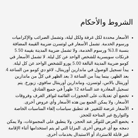
الشروط والأحكام
الأسعار محددة لكل غرفة ولكل ليلة، وتشمل الضرائب والإكراميات
ورسوم الخدمة. تشمل الأسعار في لوتسرن ضريبة القيمة المضافة
بنسبة 3.8% ورسوم الخدمة، ولا تشمل ضريبة المدينة بقيمة 5.50
فرنكات سويسرية للشخص الواحد عن كل ليلة. لا تشمل الأسعار في
كومو ضريبة المدينة البالغة 5.00 يورو للشخص الواحد عن كل ليلة.
يبدأ تسجيل الوصول في ماندارين أورينتال، لاغو دي كومو من الساعة 4
بعد الظهر، بينما يبدأ من الساعة 3 بعد الظهر في كلٍّ من ماندارين
أورينتال بالاس، لوتسرن، وماندارين أورينتال سافوي، زيورخ. يتم
تسجيل المغادرة عند الساعة 12 ظهراً في جميع الفنادق.
تخضع أي تعديلات على الحجوزات القائمة لتوافر الغرف وفروقات
الأسعار، ولا يمكن الجمع بين هذه الأسعار وأي عروض أخرى.
الأسعار عرضة للتغيير. قد تنطبق سياسات إلغاء المناسبات الخاصة
والتواريخ غير المتاحة للحجز.
يخضع العرض للتوفّر عند الحجز، ولا ينطبق على المجموعات، ولا يمكن
دمجه مع أي عروض أخرى. المزايا التي لم يتم استخدامها أثناء الإقامة
غير قابلة للاسترداد أو الاستبدال بخدمات أخرى.