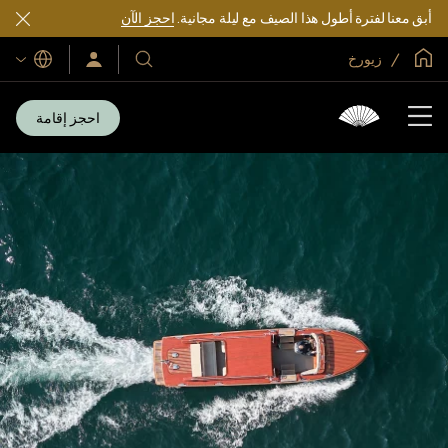
أبق معنا لفترة أطول هذا الصيف مع ليلة مجانية.
احجز الآن
الصفحة الرئيسية العالمية
زيورخ
اللغات
فنادقنا
سجّل
الدخول/
ومنتجعاتنا
انضم
الآن
احجز إقامة