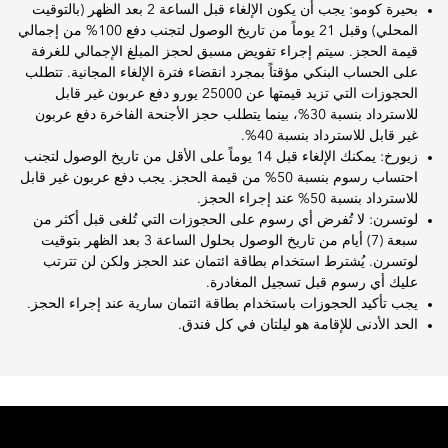
بحيرة كومو: يجب أن يكون الإلغاء قبل الساعة 2 بعد الظهر (بالتوقيت
المحلي) وقبل 21 يوماً من تاريخ الوصول لتجنب دفع 100% من إجمالي
قيمة الحجز. سيتم إجراء تفويض مسبق لحجز المبلغ الإجمالي للغرفة
على الحساب البنكي مؤقتاً بمجرد انقضاء فترة الإلغاء المجانية. تتطلب
الحجوزات التي تزيد قيمتها عن 25000 يورو دفع عربون غير قابل
للاسترداد بنسبة 30%، بينما يتطلب حجز الأجنحة الفاخرة دفع عربون
غير قابل للاسترداد بنسبة 40%.
زيورخ: يمكنك الإلغاء قبل 14 يوماً على الأقل من تاريخ الوصول لتجنب
احتساب رسوم بنسبة 50% من قيمة الحجز. يجب دفع عربون غير قابل
للاسترداد بنسبة 50% عند إجراء الحجز.
لوتسرن: لا تُفرض أي رسوم على الحجوزات التي تُلغى قبل أكثر من
سبعة (7) أيام من تاريخ الوصول بحلول الساعة 3 بعد الظهر بتوقيت
لوتسرن. يُشترط استخدام بطاقة ائتمان عند الحجز ولكن لن تترتب
عليك أي رسوم قبل تسجيل المغادرة.
يجب تأكيد الحجوزات باستخدام بطاقة ائتمان سارية عند إجراء الحجز.
الحد الأدنى للإقامة هو ليلتان في كل فندق.