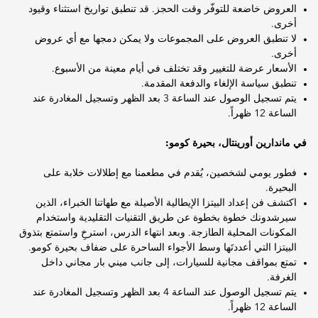
العروض خاضعة للتوفّر وقت الحجز. قد تنطبق تواريخ استثناء وقيود
أخرى.
لا تنطبق العروض على المجموعات ولا يمكن دمجها مع أي عروض
أخرى.
الأسعار عرضة للتغيير وقد تختلف في أيام معينة من الأسبوع.
تنطبق سياسة الإلغاء والدفعة المقدمة.
يتم تسجيل الوصول عند الساعة 3 بعد الظهر وتسجيل المغادرة عند
الساعة 12 ظهراً.
في ماندارين أورينتال، بحيرة كومو:
فطور يومي لشخصين، يُقدم في مطعمنا مع إطلالات خلابة على
البحيرة.
اكتشف فن إعداد البيتزا الإيطالية الأصيلة مع طهاتنا الخبراء، الذين
سيرشدونك خطوة بخطوة عن طريق التقنيات التقليدية واستخدام
المكونات المحلية الطازجة. وبعد انتهاء الدرس، استرخِ واستمتع بتذوق
البيتزا التي أعددتَها وسط الأجواء الساحرة على ضفاف بحيرة كومو.
تمتع بمواقف مجانية للسيارات، إلى جانب ميني بار مجاني داخل
الغرفة.
يتم تسجيل الوصول عند الساعة 4 بعد الظهر وتسجيل المغادرة عند
الساعة 12 ظهراً.