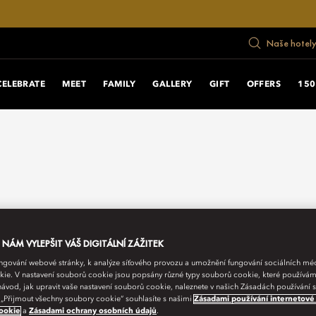
Naše hotely
CELEBRATE
MEET
FAMILY
GALLERY
GIFT
OFFERS
150
ÁM VYLEPŠIT VÁŠ DIGITÁLNÍ ZÁŽITEK
fungování webové stránky, k analýze síťového provozu a umožnění fungování sociálních m
ie. V nastavení souborů cookie jsou popsány různé typy souborů cookie, které používám
návod, jak upravit vaše nastavení souborů cookie, naleznete v našich Zásadách používání
 „Přijmout všechny soubory cookie“ souhlasíte s našimi
Zásadami používání internetové
ookie
a
Zásadami ochrany osobních údajů
.