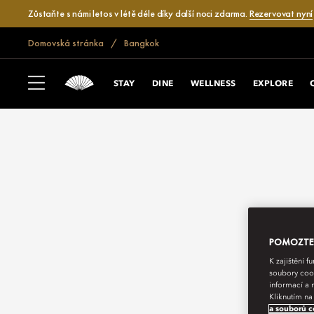
Zůstaňte s námi letos v létě déle díky další noci zdarma.
Rezervovat nyní
Domovská stránka
Bangkok
STAY
DINE
WELLNESS
EXPLORE
POMOZTE N
K zajištění 
soubory cook
informací a 
Kliknutím na
a souborů c