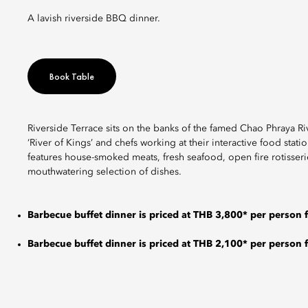
A lavish riverside BBQ dinner.
Book Table
Riverside Terrace sits on the banks of the famed Chao Phraya Riv
‘River of Kings’ and chefs working at their interactive food stati
features house-smoked meats, fresh seafood, open fire rotisseri
mouthwatering selection of dishes.
Barbecue buffet dinner is priced at THB 3,800* per person f
Barbecue buffet dinner is priced at THB 2,100* per person 