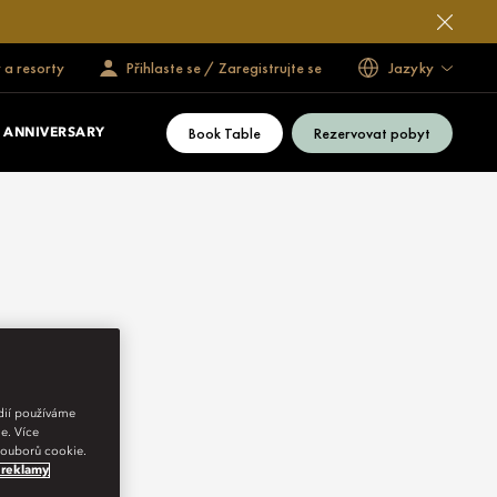
 a resorty
Přihlaste se / Zaregistrujte se
Jazyky
Book Table
Rezervovat pobyt
 ANNIVERSARY
édií používáme
e. Více
 souborů cookie.
 reklamy