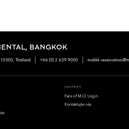
IENTAL, BANGKOK
 10500, Thailand
+66 (0) 2 659 9000
mobkk-reservations@
SUPPORT
Fans of M.O. Login
Kontaktujte nás
ise