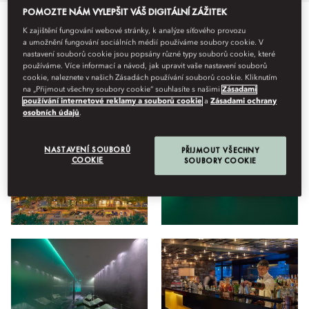
POMOZTE NÁM VYLEPŠIT VÁŠ DIGITÁLNÍ ZÁŽITEK
K zajištění fungování webové stránky, k analýze síťového provozu
Vše
Hotel
Wellness
Restaurace a bar
Pobyt
Na
a umožnění fungování sociálních médií používáme soubory cookie. V
nastavení souborů cookie jsou popsány různé typy souborů cookie, které
používáme. Více informací a návod, jak upravit vaše nastavení souborů
cookie, naleznete v našich Zásadách používání souborů cookie. Kliknutím
Náhled
na „Přijmout všechny soubory cookie“ souhlasíte s našimi
Zásadami
používání internetové reklamy a souborů cookie
a
Zásadami ochrany
osobních údajů
.
NASTAVENÍ SOUBORŮ
PŘIJMOUT VŠECHNY
COOKIE
SOUBORY COOKIE