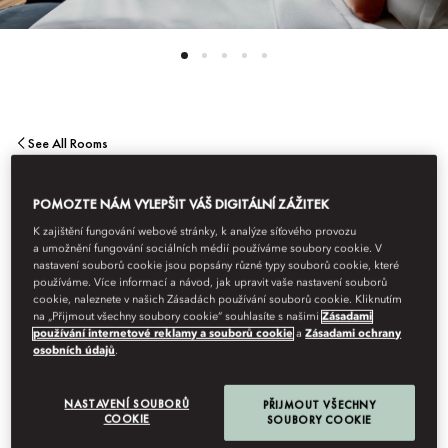
See All Rooms
TERRACE SUITE
POMOZTE NÁM VYLEPŠIT VÁŠ DIGITÁLNÍ ZÁŽITEK
K zajištění fungování webové stránky, k analýze síťového provozu
a umožnění fungování sociálních médií používáme soubory cookie. V
A striking terrace for al fresco dining and entertaining is a key
nastavení souborů cookie jsou popsány různé typy souborů cookie, které
feature of these stunning 860 sq. ft one-bedroom suites
používáme. Více informací a návod, jak upravit vaše nastavení souborů
overlooking either Passeig de Gràcia or our tranquil garden.
cookie, naleznete v našich Zásadách používání souborů cookie. Kliknutím
na „Přijmout všechny soubory cookie“ souhlasíte s našimi
Zásadami
používání internetové reklamy a souborů cookie
a
Zásadami ochrany
osobních údajů
.
NASTAVENÍ SOUBORŮ
PŘIJMOUT VŠECHNY
Ty
COOKIE
SOUBORY COOKIE
po