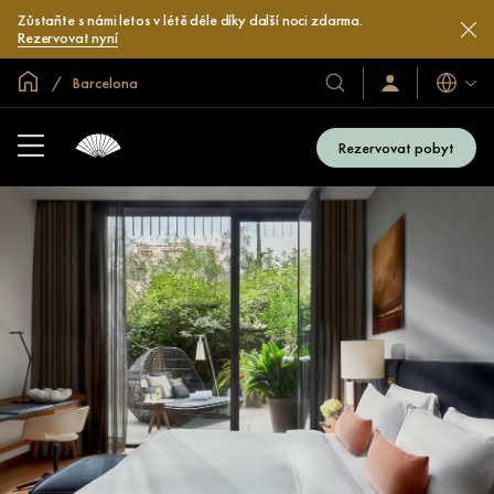
Zůstaňte s námi letos v létě déle díky další noci zdarma.
Rezervovat nyní
Domovská stránka
Barcelona
Jazyky
Naše
Přihlaste
se
hotely
/
a
Zaregistrujte
Rezervovat pobyt
se
resorty