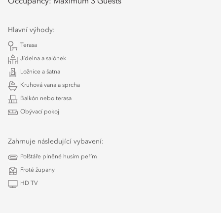
Occupancy:
Maximum 3 Guests
Hlavní výhody:
Terasa
Jídelna a salónek
Ložnice a šatna
Kruhová vana a sprcha
Balkón nebo terasa
Obývací pokoj
Zahrnuje následující vybavení:
Polštáře plněné husím peřím
Froté župany
HD TV