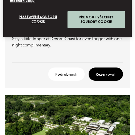
osobních údajů
.
NASTAVENÍ SOUBORŮ
PŘIJMOUT VŠECHNY
COOKIE
SOUBORY COOKIE
ONE MORE NIGHT
Stay a little longer at Desaru Coast for even longer with one
night complimentary.
Podrobnosti
Rezervovat