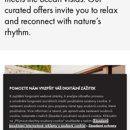
curated offers invite you to relax
and reconnect with nature’s
rhythm.
POMOZTE NÁM VYLEPŠIT VÁŠ DIGITÁLNÍ ZÁŽITEK
K zajištění fungování webové stránky, k analýze síťového provozu
a umožnění fungování sociálních médií používáme soubory cookie. V
nastavení souborů cookie jsou popsány různé typy souborů cookie, které
používáme. Více informací a návod, jak upravit vaše nastavení souborů
cookie, naleznete v našich Zásadách používání souborů cookie. Kliknutím
na „Přijmout všechny soubory cookie“ souhlasíte s našimi
Zásadami
používání internetové reklamy a souborů cookie
a
Zásadami ochrany