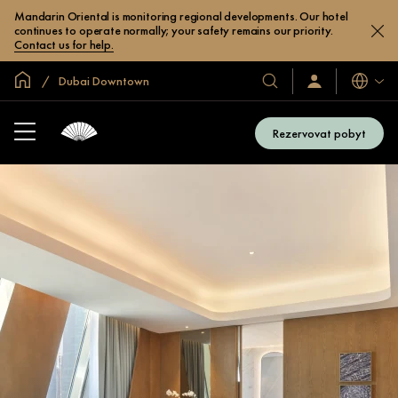
Mandarin Oriental is monitoring regional developments. Our hotel
continues to operate normally; your safety remains our priority.
Contact us for help.
Domovská stránka
Dubai Downtown
Jazyky
Naše
Přihlaste
se
hotely
/
a
Zaregistrujte
Rezervovat pobyt
se
resorty