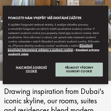
POMOZTE NÁM VYLEPŠIT VÁŠ DIGITÁLNÍ ZÁŽITEK
K zajištění fungování webové stránky, k analýze síťového provozu
a umožnění fungování sociálních médií používáme soubory cookie. V
nastavení souborů cookie jsou popsány různé typy souborů cookie, které
používáme. Více informací a návod, jak upravit vaše nastavení souborů
cookie, naleznete v našich Zásadách používání souborů cookie. Kliknutím
na „Přijmout všechny soubory cookie“ souhlasíte s našimi
Zásadami
používání internetové reklamy a souborů cookie
a
Zásadami ochrany
DUBAI, DOWNTOWN
osobních údajů
.
STAY
NASTAVENÍ SOUBORŮ
PŘIJMOUT VŠECHNY
COOKIE
SOUBORY COOKIE
Drawing inspiration from Dubai's
iconic skyline, our rooms, suites
and residences blend modern