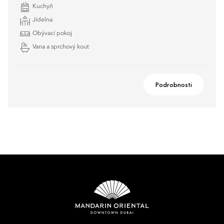
Kuchyň
Jídelna
Obývací pokoj
Vana a sprchový kout
Podrobnosti