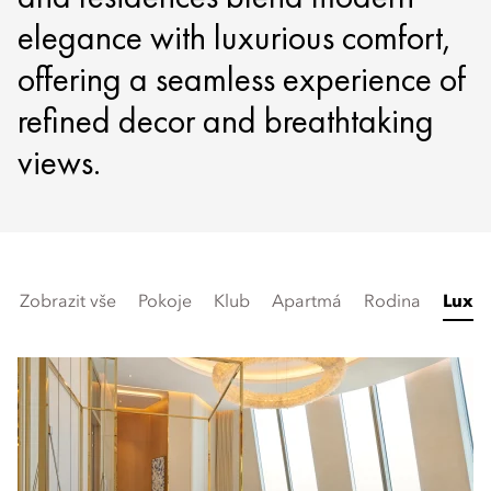
elegance with luxurious comfort,
offering a seamless experience of
refined decor and breathtaking
views.
Zobrazit vše
Pokoje
Klub
Apartmá
Rodina
Luxus