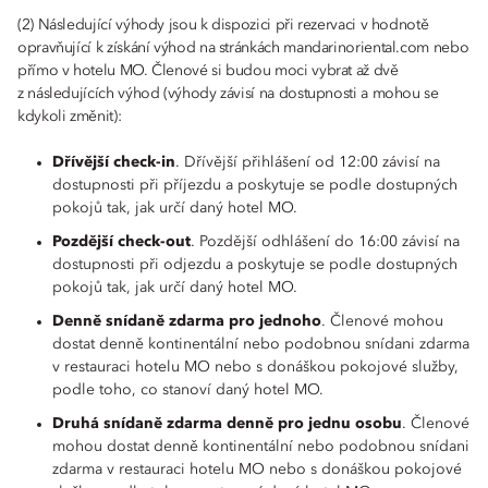
(2) Následující výhody jsou k dispozici při rezervaci v hodnotě
opravňující k získání výhod na stránkách mandarinoriental.com nebo
přímo v hotelu MO. Členové si budou moci vybrat až dvě
z následujících výhod (výhody závisí na dostupnosti a mohou se
kdykoli změnit):
Dřívější check-in
. Dřívější přihlášení od 12:00 závisí na
dostupnosti při příjezdu a poskytuje se podle dostupných
pokojů tak, jak určí daný hotel MO.
Pozdější check-out
. Pozdější odhlášení do 16:00 závisí na
dostupnosti při odjezdu a poskytuje se podle dostupných
pokojů tak, jak určí daný hotel MO.
Denně snídaně zdarma pro jednoho
. Členové mohou
dostat denně kontinentální nebo podobnou snídani zdarma
v restauraci hotelu MO nebo s donáškou pokojové služby,
podle toho, co stanoví daný hotel MO.
Druhá snídaně zdarma denně pro jednu osobu
. Členové
mohou dostat denně kontinentální nebo podobnou snídani
zdarma v restauraci hotelu MO nebo s donáškou pokojové