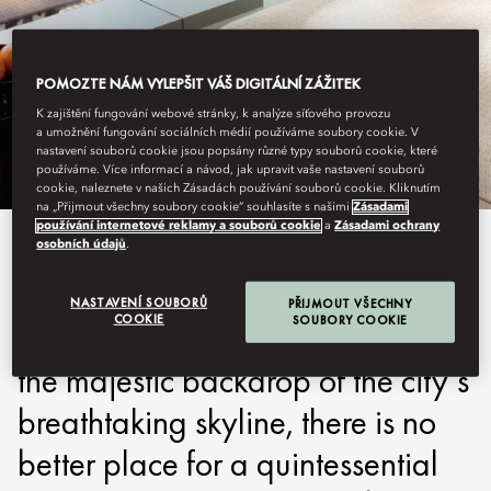
HONG KONG - MANDARIN ORIENTAL
POMOZTE NÁM VYLEPŠIT VÁŠ DIGITÁLNÍ ZÁŽITEK
K zajištění fungování webové stránky, k analýze síťového provozu
FANTASTIC OFFERS
a umožnění fungování sociálních médií používáme soubory cookie. V
nastavení souborů cookie jsou popsány různé typy souborů cookie, které
používáme. Více informací a návod, jak upravit vaše nastavení souborů
cookie, naleznete v našich Zásadách používání souborů cookie. Kliknutím
na „Přijmout všechny soubory cookie“ souhlasíte s našimi
Zásadami
používání internetové reklamy a souborů cookie
a
Zásadami ochrany
Whether you are looking to spoil
osobních údajů
.
the whole family, or experience
NASTAVENÍ SOUBORŮ
PŘIJMOUT VŠECHNY
COOKIE
SOUBORY COOKIE
the beauty of Hong Kong against
the majestic backdrop of the city’s
breathtaking skyline, there is no
better place for a quintessential