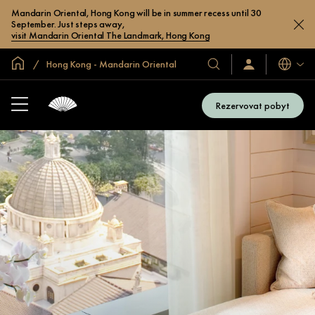
Mandarin Oriental, Hong Kong will be in summer recess until 30
September. Just steps away,
visit Mandarin Oriental The Landmark, Hong Kong
Domovská stránka
Hong Kong - Mandarin Oriental
Jazyky
Naše
Přihlaste
se
hotely
/
a
Zaregistrujte
Rezervovat pobyt
se
resorty