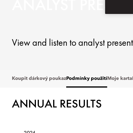
ANALYST PRESE
View and listen to analyst present
Koupit dárkový poukaz
Podmínky použití
Moje karta
ANNUAL RESULTS
2024