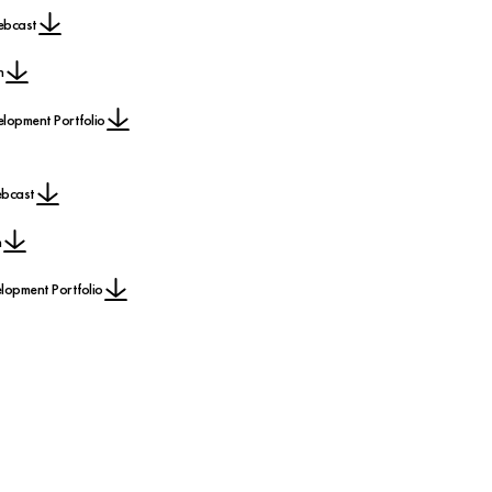
ebcast
n
lopment Portfolio
ebcast
n
opment Portfolio