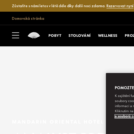
Zůstaňte s námi letos v létě déle díky další noci zdarma.
Rezervovat nyní
Domovská stránka
POBYT
STOLOVÁNÍ
WELLNESS
PRO
POMOZTE N
K zajištění 
soubory cook
informací a 
Kliknutím na
a souborů c
MANDARIN ORIENTAL HOTEL GROUP