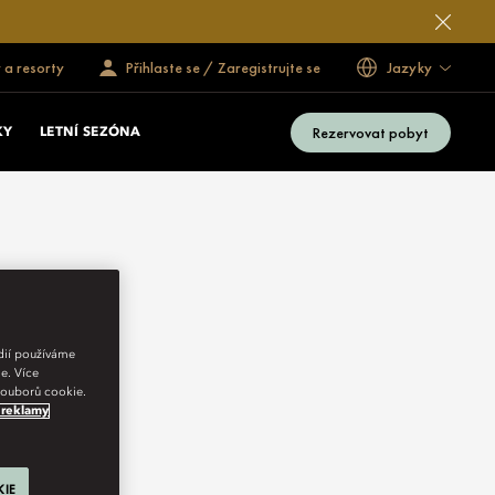
 a resorty
Přihlaste se / Zaregistrujte se
Jazyky
Rezervovat pobyt
KY
LETNÍ SEZÓNA
édií používáme
e. Více
 souborů cookie.
 reklamy
KIE