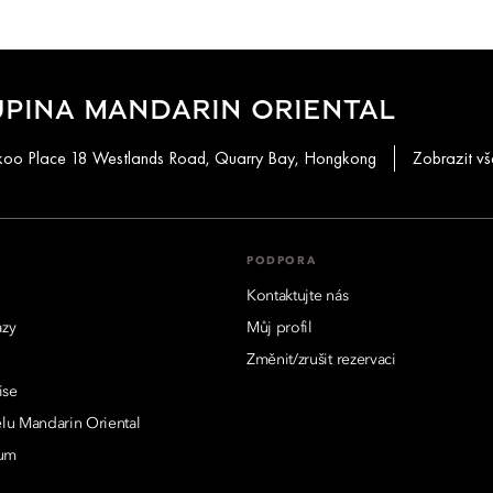
UPINA MANDARIN ORIENTAL
aikoo Place 18 Westlands Road, Quarry Bay, Hongkong
Zobrazit vš
PODPORA
Kontaktujte nás
azy
Můj profil
Změnit/zrušit rezervaci
ise
lu Mandarin Oriental
rum