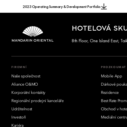
2023 Operating Summary & Development Portfolio
HOTELOVÁ SK
8th Floor, One Island East, T
FIREMNÍ
PROZKOUMAT
Naše společnost
Mobile App
Aliance O&MO
Dárkové pouk
Korporátní kontakty
Rezidence
Regionální prodejní kanceláře
Best Rate Prom
Udržitelnost
Obchod v hote
Investoři
Mediální cent
Kariéra