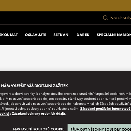
Naše hotely
ZKOUMAT
OSLAVUJTE
SETKÁNÍ
DÁREK
SPECIÁLNÍ NABÍD
ÁM VYLEPŠIT VÁŠ DIGITÁLNÍ ZÁŽITEK
fungování webové stránky, k analýze síťového provozu a umožnění fungování sociálních m
ie. V nastavení souborů cookie jsou popsány různé typy souborů cookie, které používám
návod, jak upravit vaše nastavení souborů cookie, naleznete v našich Zásadách používání
 „Přijmout všechny soubory cookie“ souhlasíte s našimi
Zásadami používání internetové
ookie
a
Zásadami ochrany osobních údajů
.
NASTAVENÍ SOUBORŮ COOKIE
PŘIJMOUT VŠECHNY SOUBORY COO