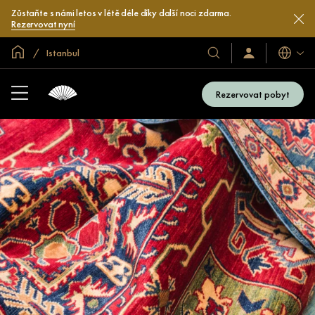
Zůstaňte s námi letos v létě déle díky další noci zdarma.
Rezervovat nyní
Domovská stránka
Istanbul
Jazyky
Naše
Přihlaste
se
hotely
/
a
Zaregistrujte
Rezervovat pobyt
se
resorty