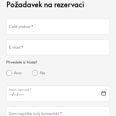
POŽADAVEK NA REZERV
Požadavek na rezervaci
Celé jméno
E-mail
Přivedete si hosta?
Ano
Ne
Datum rezervace
Sem napište svůj komentář