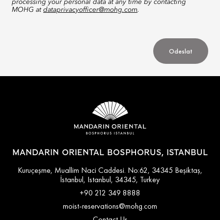
processing your personal data at any time by contacting
MOHG at
dataprivacyofficer@mohg.com
.
Odeslat
MANDARIN ORIENTAL BOSPHORUS, ISTANBUL
Kuruçeşme, Muallim Naci Caddesi. No:62, 34345 Beşiktaş,
İstanbul, Istanbul, 34345, Turkey
+90 212 349 8888
moist-reservations@mohg.com
Contact Us