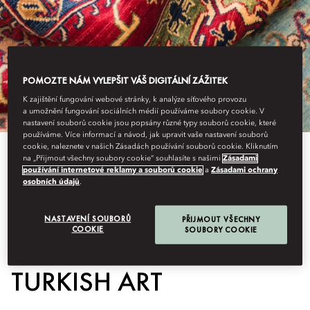
POMOZTE NÁM VYLEPŠIT VÁŠ DIGITÁLNÍ ZÁŽITEK
K zajištění fungování webové stránky, k analýze síťového provozu
a umožnění fungování sociálních médií používáme soubory cookie. V
nastavení souborů cookie jsou popsány různé typy souborů cookie, které
používáme. Více informací a návod, jak upravit vaše nastavení souborů
cookie, naleznete v našich Zásadách používání souborů cookie. Kliknutím
na „Přijmout všechny soubory cookie“ souhlasíte s našimi
Zásadami
používání internetové reklamy a souborů cookie
a
Zásadami ochrany
A JOURNEY THROUGH
osobních údajů
.
NASTAVENÍ SOUBORŮ
PŘIJMOUT VŠECHNY
THE HISTORY OF
COOKIE
SOUBORY COOKIE
TURKISH ART