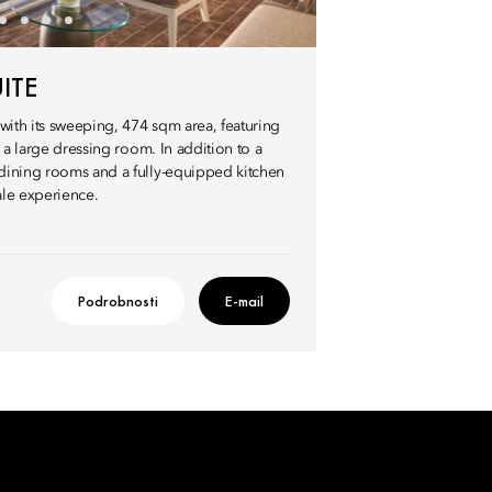
ITE
g with its sweeping, 474 sqm area, featuring
as a large dressing room. In addition to a
g/dining rooms and a fully-equipped kitchen
ale experience.
Podrobnosti
E-mail