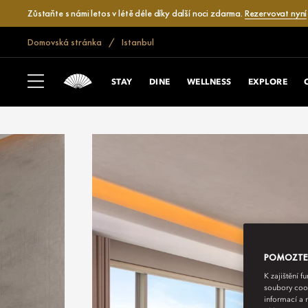
Zůstaňte s námi letos v létě déle díky další noci zdarma.
Rezervovat nyní
Domovská stránka
Istanbul
STAY
DINE
WELLNESS
EXPLORE
POMOZTE N
K zajištění 
soubory cook
informací a 