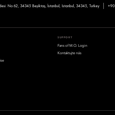
si. No:62, 34345 Beşiktaş, İstanbul, Istanbul, 34345, Turkey
+90
SUPPORT
Fans of M.O. Login
Kontaktujte nás
ise