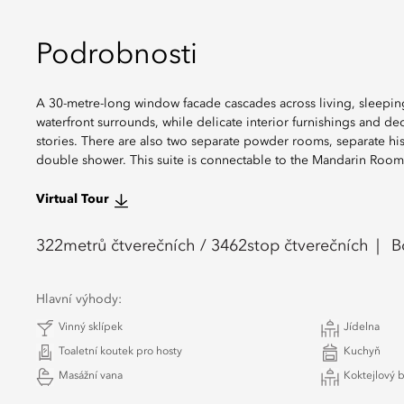
Podrobnosti
A 30-metre-long window facade cascades across living, sleeping
waterfront surrounds, while delicate interior furnishings and de
stories. There are also two separate powder rooms, separate hi
double shower. This suite is connectable to the Mandarin Room
Virtual Tour
322
metrů čtverečních /
3462
stop čtverečních
B
Hlavní výhody:
Vinný sklípek
Jídelna
Toaletní koutek pro hosty
Kuchyň
Masážní vana
Koktejlový b