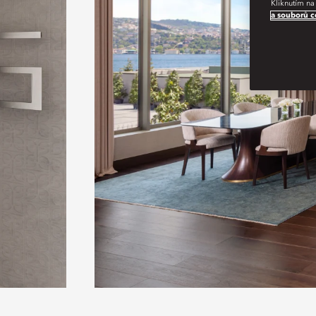
Kliknutím na
a souborů c