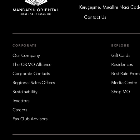
Kuruçeşme, Muallim Naci Cadde
Contact Us
CORPORATE
EXPLORE
Our Company
Gift Cards
The O&MO Alliance
Residences
Corporate Contacts
Best Rate Prom
Regional Sales Offices
Media Centre
Sustainability
Shop MO
Investors
Careers
Fan Club Advisors