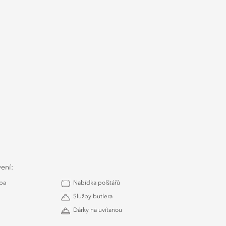
vení:
žba
Nabídka polštářů
Služby butlera
Dárky na uvítanou