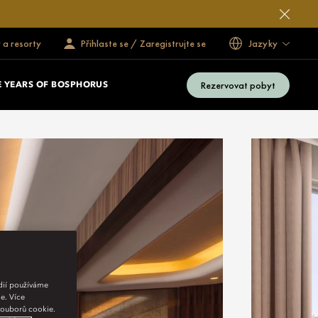
 a resorty
Přihlaste se / Zaregistrujte se
Jazyky
Rezervovat pobyt
E YEARS OF BOSPHORUS
édií používáme
e. Více
 souborů cookie.