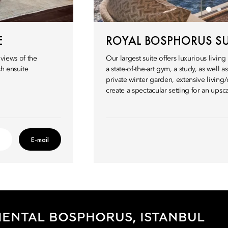
E
ROYAL BOSPHORUS SU
 views of the
Our largest suite offers luxurious livin
sh ensuite
a state-of-the-art gym, a study, as well 
private winter garden, extensive livin
create a spectacular setting for an upsc
E-mail
ENTAL BOSPHORUS, ISTANBUL