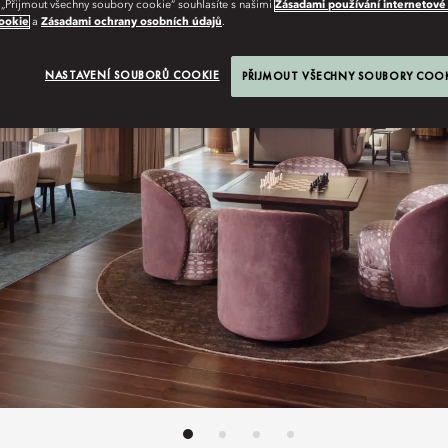
 „Přijmout všechny soubory cookie“ souhlasíte s našimi
Zásadami používání internetové
ookie
a
Zásadami ochrany osobních údajů
.
NASTAVENÍ SOUBORŮ COOKIE
PŘIJMOUT VŠECHNY SOUBORY COO