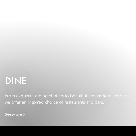
DINE
From exquisite dining choices to beautiful atmospheric interiors,
we offer an inspired choice of restaurants and bars.
See More