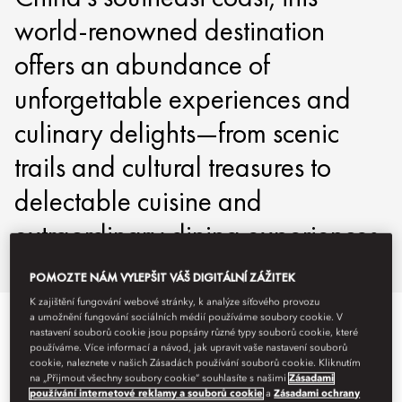
world-renowned destination
offers an abundance of
unforgettable experiences and
culinary delights—from scenic
trails and cultural treasures to
delectable cuisine and
extraordinary dining experiences.
POMOZTE NÁM VYLEPŠIT VÁŠ DIGITÁLNÍ ZÁŽITEK
K zajištění fungování webové stránky, k analýze síťového provozu
a umožnění fungování sociálních médií používáme soubory cookie. V
DISCOVER MACAU
nastavení souborů cookie jsou popsány různé typy souborů cookie, které
používáme. Více informací a návod, jak upravit vaše nastavení souborů
cookie, naleznete v našich Zásadách používání souborů cookie. Kliknutím
na „Přijmout všechny soubory cookie“ souhlasíte s našimi
Zásadami
používání internetové reklamy a souborů cookie
a
Zásadami ochrany