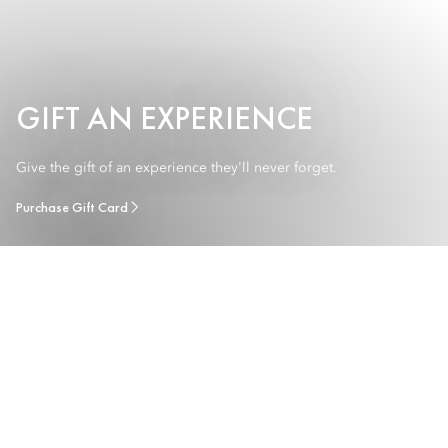
GIFT AN EXPERIENCE
Give the gift of an experience they'll never forget.
Purchase Gift Card