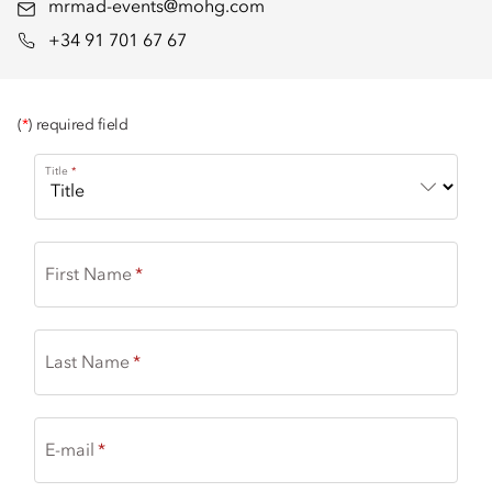
mrmad-events@mohg.com
+34 91 701 67 67
(
*
) required field
Title
First Name
Last Name
E-mail