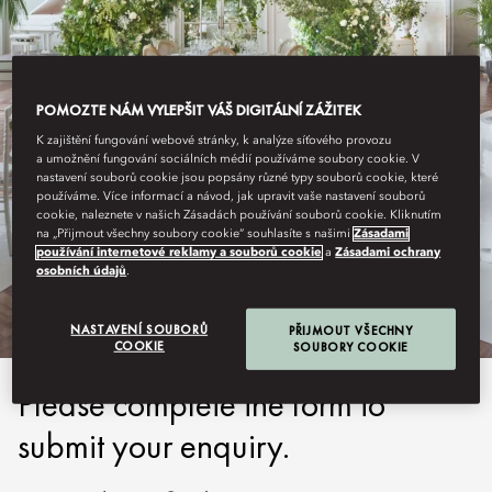
POMOZTE NÁM VYLEPŠIT VÁŠ DIGITÁLNÍ ZÁŽITEK
K zajištění fungování webové stránky, k analýze síťového provozu
a umožnění fungování sociálních médií používáme soubory cookie. V
nastavení souborů cookie jsou popsány různé typy souborů cookie, které
používáme. Více informací a návod, jak upravit vaše nastavení souborů
cookie, naleznete v našich Zásadách používání souborů cookie. Kliknutím
RITZ MADRID
na „Přijmout všechny soubory cookie“ souhlasíte s našimi
Zásadami
používání internetové reklamy a souborů cookie
a
Zásadami ochrany
SUBMIT ENQUIRY
osobních údajů
.
NASTAVENÍ SOUBORŮ
PŘIJMOUT VŠECHNY
COOKIE
SOUBORY COOKIE
Please complete the form to
submit your enquiry.