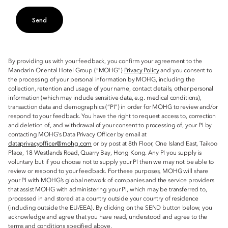
Send
By providing us with your feedback, you confirm your agreement to the
Mandarin Oriental Hotel Group (“MOHG”)
Privacy Policy
and you consent to
the processing of your personal information by MOHG, including the
collection, retention and usage of your name, contact details, other personal
information (which may include sensitive data, e.g. medical conditions),
transaction data and demographics (“PI”) in order for MOHG to review and/or
respond to your feedback. You have the right to request access to, correction
and deletion of, and withdrawal of your consent to processing of, your PI by
contacting MOHG’s Data Privacy Officer by email at
dataprivacyofficer@mohg.com
or by post at 8th Floor, One Island East, Taikoo
Place, 18 Westlands Road, Quarry Bay, Hong Kong. Any PI you supply is
voluntary but if you choose not to supply your PI then we may not be able to
review or respond to your feedback. For these purposes, MOHG will share
your PI with MOHG’s global network of companies and the service providers
that assist MOHG with administering your PI, which may be transferred to,
processed in and stored at a country outside your country of residence
(including outside the EU/EEA). By clicking on the SEND button below, you
acknowledge and agree that you have read, understood and agree to the
terms and conditions specified above.