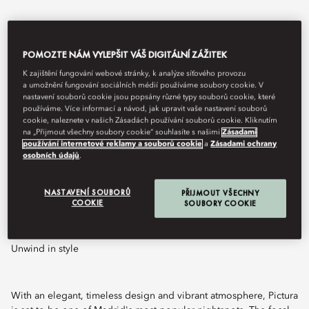
POMOZTE NÁM VYLEPŠIT VÁŠ DIGITÁLNÍ ZÁŽITEK
K zajištění fungování webové stránky, k analýze síťového provozu
a umožnění fungování sociálních médií používáme soubory cookie. V
nastavení souborů cookie jsou popsány různé typy souborů cookie, které
používáme. Více informací a návod, jak upravit vaše nastavení souborů
cookie, naleznete v našich Zásadách používání souborů cookie. Kliknutím
na „Přijmout všechny soubory cookie“ souhlasíte s našimi
Zásadami
používání internetové reklamy a souborů cookie
a
Zásadami ochrany
osobních údajů
.
View All
PICTURA
NASTAVENÍ SOUBORŮ
PŘIJMOUT VŠECHNY
COOKIE
SOUBORY COOKIE
Unwind in style
With an elegant, timeless design and vibrant atmosphere, Pictura