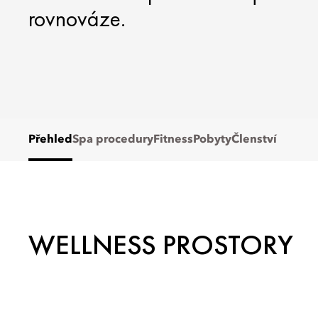
rovnováze.
Přehled
Spa procedury
Fitness
Pobyty
Členství
WELLNESS PROSTORY