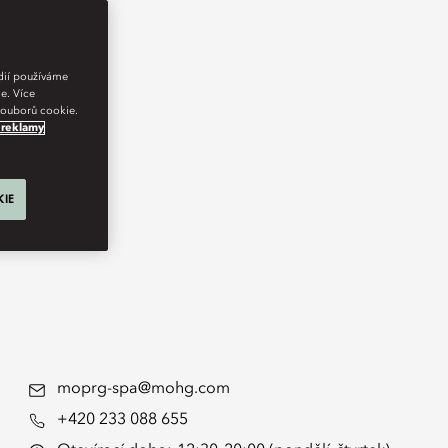
édií používáme
e. Více
 souborů cookie.
 reklamy
KIE
moprg-spa@mohg.com
+420 233 088 655