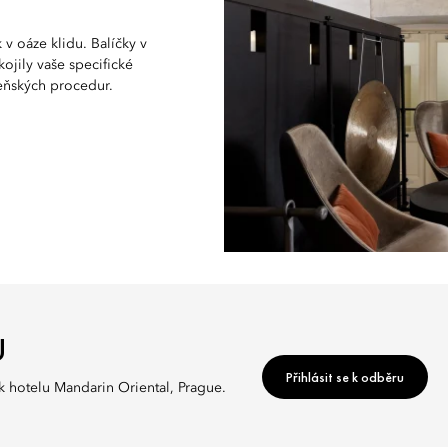
v oáze klidu. Balíčky v
ojily vaše specifické
zeňských procedur.
U
Přihlásit se k odběru
k hotelu Mandarin Oriental, Prague.