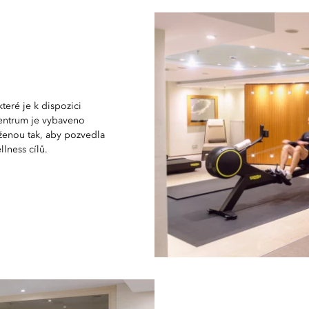
teré je k dispozici
entrum je vybaveno
rženou tak, aby pozvedla
lness cílů.