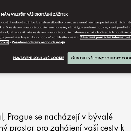
ÁM VYLEPŠIT VÁŠ DIGITÁLNÍ ZÁŽITEK
fungování webové stránky, k analýze síťového provozu a umožnění fungování sociálních m
ie. V nastavení souborů cookie jsou popsány různé typy souborů cookie, které používám
návod, jak upravit vaše nastavení souborů cookie, naleznete v našich Zásadách používání
 „Přijmout všechny soubory cookie“ souhlasíte s našimi
Zásadami používání internetové
ookie
a
Zásadami ochrany osobních údajů
.
NASTAVENÍ SOUBORŮ COOKIE
PŘIJMOUT VŠECHNY SOUBORY COO
l, Prague se nacházejí v bývalé
ný prostor pro zahájení vaší cesty k