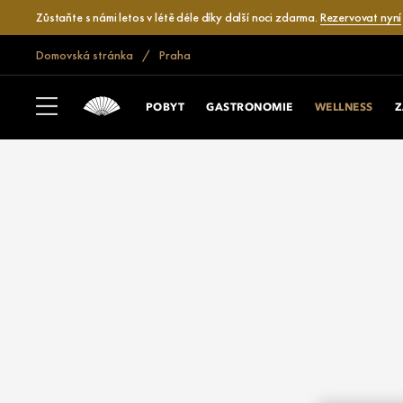
Zůstaňte s námi letos v létě déle díky další noci zdarma.
Rezervovat nyní
Domovská stránka
Praha
POBYT
GASTRONOMIE
WELLNESS
Z