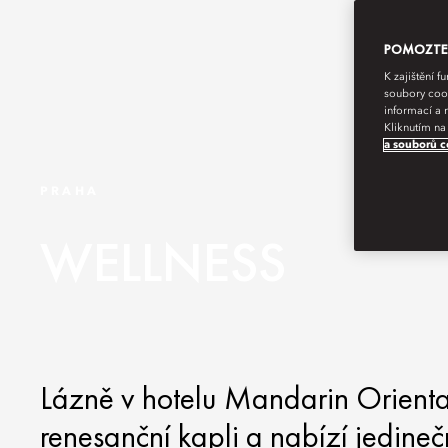
POMOZTE N
K zajištění 
soubory cook
informací a 
Kliknutím na
a souborů c
PRAHA
WELLNESS
Lázně v hotelu Mandarin Orienta
renesanční kapli a nabízí jedineč