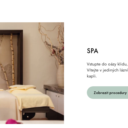
SPA
Vstupte do oázy klid
Vítejte v jediných lázn
kapli.
Zobrazit procedury