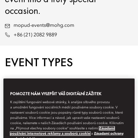
occasion.
mopud-events@mohg.com
+86 (21) 2082 9889
EVENT TYPES
POMOZTE NÁM VYLEPŠIT VÁŠ DIGITÁLNÍ ZÁŽITEK
K zajištění fungování webové stránky, k analýze síťového provozu
a umožnění fungování sociálních médií používáme soubory cookie. V
nastavení souborů cookie jsou popsány různé typy souborů cookie, které
používáme. Více informací a návod, jak upravit vaše nastavení souborů
cookie, naleznete v našich Zásadách používání souborů cookie. Kliknutím
na „Přijmout všechny soubory cookie“ souhlasíte s našimi
Zásadami
používání internetové reklamy a souborů cookie
a
Zásadami ochrany