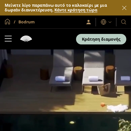
Μείνετε λίγο παραπάνω αυτό το καλοκαίρι με μια
δωρεάν διανυκτέρευση.
Κάντε κράτηση τώρα
Global Home
Bodrum
Σύνδεση
Γλώσσες
Τα
/
Ξενο
Συμμετοχή
τώρα
και
Κράτηση διαμονής
τα
θέρε
μας