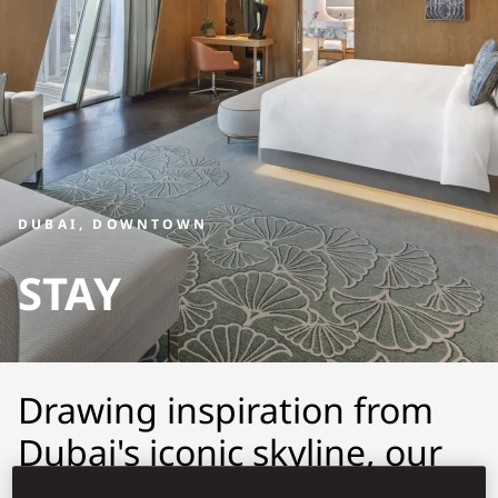
DUBAI, DOWNTOWN
STAY
Drawing inspiration from
Dubai's iconic skyline, our
rooms, suites and