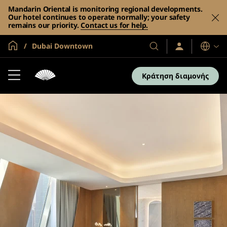
Mandarin Oriental is monitoring regional developments.
Our hotel continues to operate normally; your safety
remains our priority.
Contact us for help.
Global Home
Dubai Downtown
Σύνδεση
Τα
Γλώσσες
/
Ξενοδοχεία
Συμμετοχή
και
τώρα
Κράτηση διαμονής
τα
θέρετρά
μας