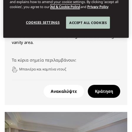
and explains how to amend your cookie settings. By clicking ‘accept all
DELUXE PARK VIEW ROOM
cookies’, you agree to our
Ad & Cookie Policy
and
Privacy Policy
Overlooking the fifty-acre KLCC park, these rooms
COOKIES SETTINGS
ACCEPT ALL COOKIES
feature plush carpets, richly coloured curtains and king
or twin beds. Adjacent to the bedroom lies a spacious
marble bathroom fitted with a large bathtub and elegant
vanity area.
Τα κύρια σημεία περιλαμβάνουν:
Μπανιέρα και καμπίνα ντουζ
Ανακαλύψτε
Κράτηση