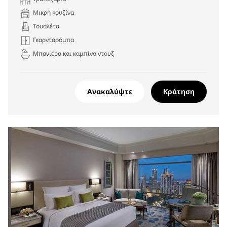
Μικρή κουζίνα
Τουαλέτα
Γκαρνταρόμπα
Μπανιέρα και καμπίνα ντουζ
Ανακαλύψτε
Κράτηση