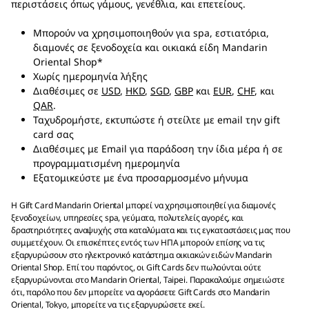
περιστάσεις όπως γάμους, γενέθλια, και επετείους.
Μπορούν να χρησιμοποιηθούν για spa, εστιατόρια,
διαμονές σε ξενοδοχεία και οικιακά είδη Mandarin
Oriental Shop*
Χωρίς ημερομηνία λήξης
Διαθέσιμες σε
USD
,
HKD
,
SGD
,
GBP
και
EUR
,
CHF
, και
QAR
.
Ταχυδρομήστε, εκτυπώστε ή στείλτε με email την gift
card σας
Διαθέσιμες με Email για παράδοση την ίδια μέρα ή σε
προγραμματισμένη ημερομηνία
Εξατομικεύστε με ένα προσαρμοσμένο μήνυμα
Η Gift Card Mandarin Oriental μπορεί να χρησιμοποιηθεί για διαμονές
ξενοδοχείων, υπηρεσίες spa, γεύματα, πολυτελείς αγορές, και
δραστηριότητες αναψυχής στα καταλύματα και τις εγκαταστάσεις μας που
συμμετέχουν. Οι επισκέπτες εντός των ΗΠΑ μπορούν επίσης να τις
εξαργυρώσουν στο ηλεκτρονικό κατάστημα οικιακών ειδών Mandarin
Oriental Shop. Επί του παρόντος, οι Gift Cards δεν πωλούνται ούτε
εξαργυρώνονται στο Mandarin Oriental, Taipei. Παρακαλούμε σημειώστε
ότι, παρόλο που δεν μπορείτε να αγοράσετε Gift Cards στο Mandarin
Oriental, Tokyo, μπορείτε να τις εξαργυρώσετε εκεί.